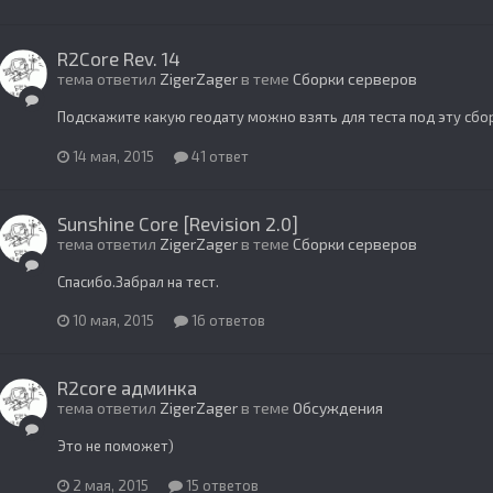
R2Core Rev. 14
тема ответил
ZigerZager
в теме
Сборки серверов
Подскажите какую геодату можно взять для теста под эту сбор
14 мая, 2015
41 ответ
Sunshine Core [Revision 2.0]
тема ответил
ZigerZager
в теме
Сборки серверов
Спасибо.Забрал на тест.
10 мая, 2015
16 ответов
R2core админка
тема ответил
ZigerZager
в теме
Обсуждения
Это не поможет)
2 мая, 2015
15 ответов