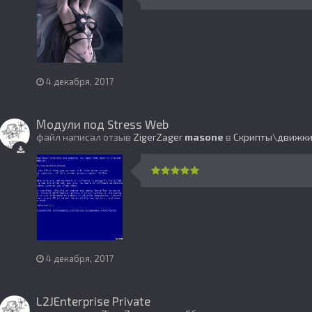
4 декабря, 2017
Модули под Stress Web
файл написал отзыв
ZigerZager
masone
в
Скрипты\движк
4 декабря, 2017
L2JEnterprise Private