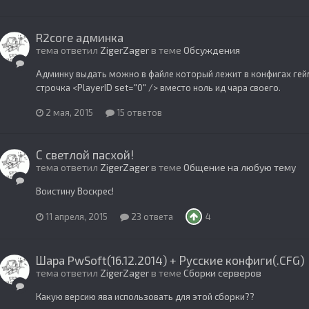
R2core админка
тема ответил
ZigerZager
в теме
Обсуждения
Админку выдать можно в файле который лежит в конфигах гей
строчка <PlayerID set="0" /> вместо ноль ид чара своего.
2 мая, 2015
15 ответов
С светлой пасхой!
тема ответил
ZigerZager
в теме
Общение на любую тему
Воистину Воскрес!
11 апреля, 2015
23 ответа
4
Шара PwSoft(16.12.2014) + Русские конфиги(.CFG)
тема ответил
ZigerZager
в теме
Сборки серверов
Какую версию ява использовать для этой сборки??