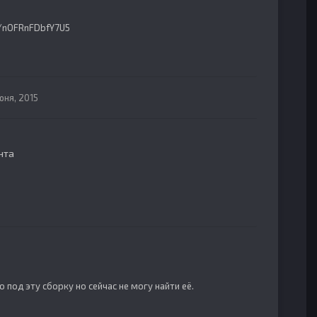
d/nOFRnFDbfY7U5
юня, 2015
нта
 под эту сборку но сейчас не могу найти её.