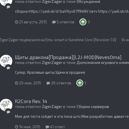
тема ответил
ZigerZager
в теме
Обсуждения
сборка https://yadi.sk/d/baVXyv67f94NV патч https://yadi.sk/
21 августа, 2015
5 ответов
3
ZigerZager
подписался на
Emu-smart
и
Sunshine Core [Revision 1.0]
14 и
Щиты дракона[Продажа][L2J-MOD|NevesOma]
тема ответил
ZigerZager
в теме
Дополнения игрового клие
Супер. Красивые щиты.Удачи в продаже
20 мая, 2015
26 ответов
1
R2Core Rev. 14
тема ответил
ZigerZager
в теме
Сборки серверов
Мне для теста сойдет и эта пока што.Мне разработчик давал гео
14 мая, 2015
41 ответ