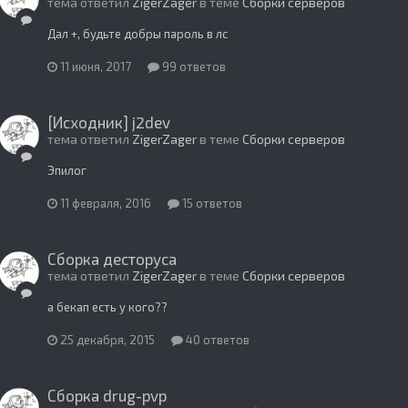
тема ответил
ZigerZager
в теме
Сборки серверов
Дал +, будьте добры пароль в лс
11 июня, 2017
99 ответов
[Исходник] j2dev
тема ответил
ZigerZager
в теме
Сборки серверов
Эпилог
11 февраля, 2016
15 ответов
Сборка десторуса
тема ответил
ZigerZager
в теме
Сборки серверов
а бекап есть у кого??
25 декабря, 2015
40 ответов
Сборка drug-pvp