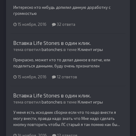
Интересно кто нибудь допилил данную доработку с
громкостью
15 ноября, 2016
32 ответа
Вставка Life Stones в один клик.
тема ответил
batonches
в теме
Клиент игры
Прекрасно, может кто то делал данное в патче, или
поделиться данными, буду очень признателен
15 ноября, 2016
12 ответов
Вставка Life Stones в один клик.
тема ответил
batonches
в теме
Клиент игры
У меня есть исходник сборки если что то надо внести я
могу внести, правда надо знать что Мне надо сделать
кнопку повторить чтобы ЛС старый я так помню как бы...
14 ноября, 2016
12 ответов