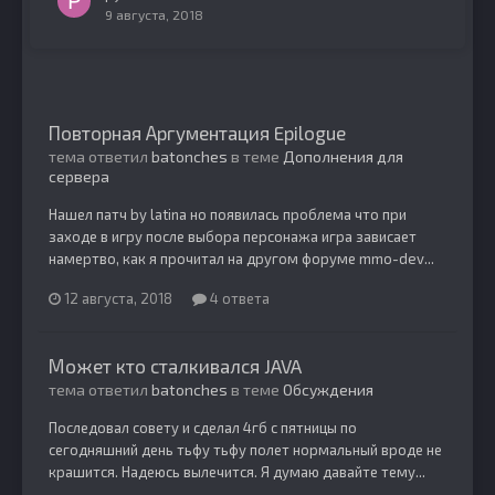
9 августа, 2018
Повторная Аргументация Epilogue
тема ответил
batonches
в теме
Дополнения для
сервера
Нашел патч by latina но появилась проблема что при
заходе в игру после выбора персонажа игра зависает
намертво, как я прочитал на другом форуме mmo-dev...
12 августа, 2018
4 ответа
Может кто сталкивался JAVA
тема ответил
batonches
в теме
Обсуждения
Последовал совету и сделал 4гб с пятницы по
сегодняшний день тьфу тьфу полет нормальный вроде не
крашится. Надеюсь вылечится. Я думаю давайте тему...