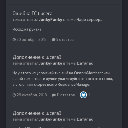
Ошибка ГС Lucera
тема ответил
JunkyFunky
в теме
Ядро сервера
Исход на руках?
30 октября, 2018
5 ответов
Дополнение к lucera3
тема ответил
JunkyFunky
в теме
Датапак
Ну у этого нпц поменяй тип ещё на CustomMerchant или
какой там стоял, и лучше унаследуйся от того что стоял,
а стоял там скорее всего ResidenceManager
28 октября, 2018
11 ответов
1
Дополнение к lucera3
тема ответил
JunkyFunky
в теме
Датапак