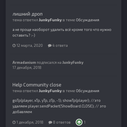
лишний дроп
тема ответил
JunkyFunky
в теме
Обсуждения
а не проще наоборот удалить всё кроме того что нужно
оставить? :-)
12 марта, 2020
4 ответа
Armadanium
подписался на
JunkyFunky
17 декабря, 2018
Help Community close
тема ответил
JunkyFunky
в теме
Обсуждения
goTp(player, xTp, yTp, zTp, -1); showTp(player); //это
удаляем player.sendPacket(ShowBoard.CLOSE); // это
добавляем
1 декабря, 2018
8 ответов
1