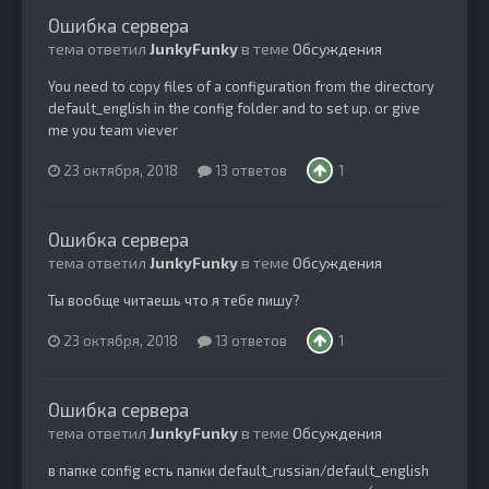
Ошибка сервера
тема ответил
JunkyFunky
в теме
Обсуждения
You need to copy files of a configuration from the directory
default_english in the config folder and to set up. or give
me you team viever
23 октября, 2018
13 ответов
1
Ошибка сервера
тема ответил
JunkyFunky
в теме
Обсуждения
Ты вообще читаешь что я тебе пишу?
23 октября, 2018
13 ответов
1
Ошибка сервера
тема ответил
JunkyFunky
в теме
Обсуждения
в папке config есть папки default_russian/default_english