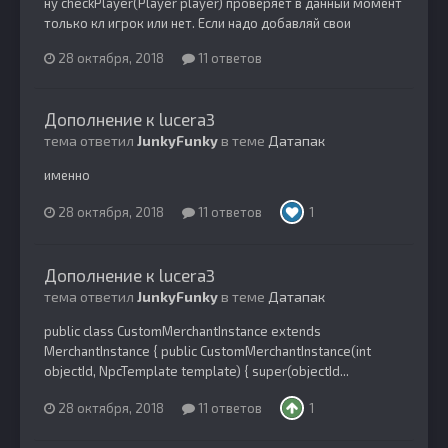
ну checkPlayer(Player player) проверяет в данный момент
только кл игрок или нет. Если надо добавляй свои
28 октября, 2018
11 ответов
Дополнение к lucera3
тема ответил
JunkyFunky
в теме
Датапак
именно
28 октября, 2018
11 ответов
1
Дополнение к lucera3
тема ответил
JunkyFunky
в теме
Датапак
public class CustomMerchantInstance extends
MerchantInstance { public CustomMerchantInstance(int
objectId, NpcTemplate template) { super(objectId...
28 октября, 2018
11 ответов
1