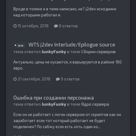
Вроде в топике и в теме написано, не? j2dev исходники
над которыми работал я.
15 октября, 2018
9 ответов
WTS j2dev Interlude/Epilogue source
java
тема ответил
JunkyFunky
в теме
Сборки серверов
Актуально, цены не кусаются, и варьируются в районе 160
евро.
21 сентября, 2018
9 ответов
Ошибка при создании персонажа
тема ответил
JunkyFunky
в теме
Ядро сервера
Если он не работает с логин сервером от скриптов как он
заработает если тот который работает не будет
подключен? По сабжу если есть хоть один из...