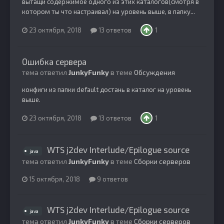
вытащи содержимое одного из этих каталогов(смотря в
котором ты что настраивал) на уровень выше, в папку...
23 октября, 2018
13 ответов
1
Ошибка сервера
тема ответил
JunkyFunky
в теме
Обсуждения
конфиги из папки default достань в каталог на уровень
выше.
23 октября, 2018
13 ответов
1
WTS j2dev Interlude/Epilogue source
java
тема ответил
JunkyFunky
в теме
Сборки серверов
15 октября, 2018
9 ответов
WTS j2dev Interlude/Epilogue source
java
тема ответил
JunkyFunky
в теме
Сборки серверов