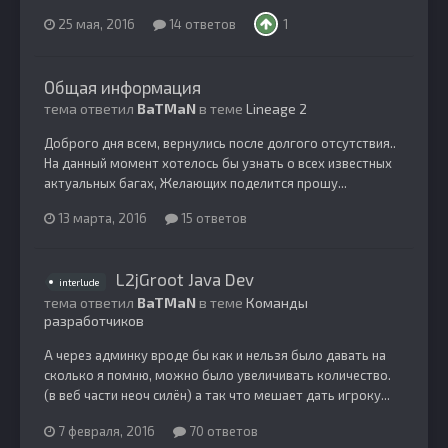
25 мая, 2016
14 ответов
1
Общая информация
тема ответил
BaTMaN
в теме
Lineage 2
Доброго дня всем, вернулись после долгого отсутствия..
На данный момент хотелось бы узнать о всех известных
актуальных багах, Желающих поделится прошу...
13 марта, 2016
15 ответов
L2jGroot Java Dev
interlude
тема ответил
BaTMaN
в теме
Команды
разработчиков
А через админку вроде бы как и нельзя было давать на
сколько я помню, можно было увеличивать количество.
(в веб части неоч силён) а так что мешает дать игроку...
7 февраля, 2016
70 ответов