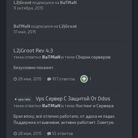
L2jGroot
подписался на
BaTMaN
9 октября, 2015
BaTMaN
подписался на
L2jGroot
31 мая, 2015
L2jGroot Rev 4.3
тема ответил
BaTMaN
в теме
Сборки серверов
Безусловно покажет.
28 мая, 2015
107 ответов
1
Vps Сервер С Защитой От Ddos
vps/vds
тема ответил
BaTMaN
в теме
Хостинг и Сервера
Брал впску, всё отлично работало, от ддоса не падал.
Поддержка отзывчивая, активно работает. Советую.
28 мая, 2015
55 ответов