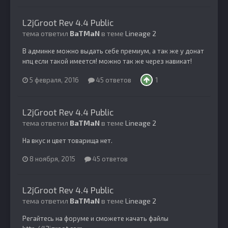
L2jGroot Rev 4.4 Public
тема ответил
BaTMaN
в теме
Lineage 2
В админке можно выдать себе премиум, а так же у донат
нпц если такой имеется! можно так же через навикат!
5 февраля, 2016
45 ответов
1
L2jGroot Rev 4.4 Public
тема ответил
BaTMaN
в теме
Lineage 2
На вкус и цвет товарища нет.
8 ноября, 2015
45 ответов
L2jGroot Rev 4.4 Public
тема ответил
BaTMaN
в теме
Lineage 2
Регайтесь на форуме и сможете качать файлы