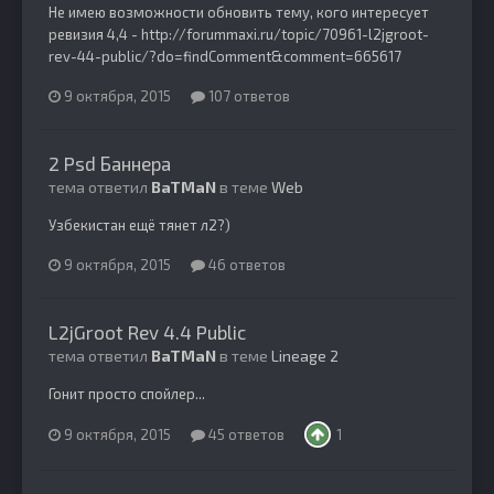
Не имею возможности обновить тему, кого интересует
ревизия 4,4 - http://forummaxi.ru/topic/70961-l2jgroot-
rev-44-public/?do=findComment&comment=665617
9 октября, 2015
107 ответов
2 Psd Баннера
тема ответил
BaTMaN
в теме
Web
Узбекистан ещё тянет л2?)
9 октября, 2015
46 ответов
L2jGroot Rev 4.4 Public
тема ответил
BaTMaN
в теме
Lineage 2
Гонит просто спойлер...
9 октября, 2015
45 ответов
1