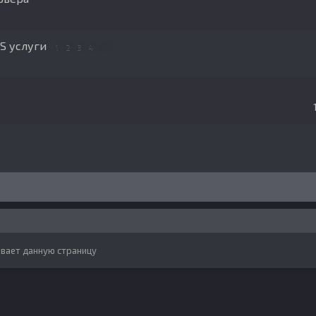
oS услуги
1
2
3
4
9
вает данную страницу