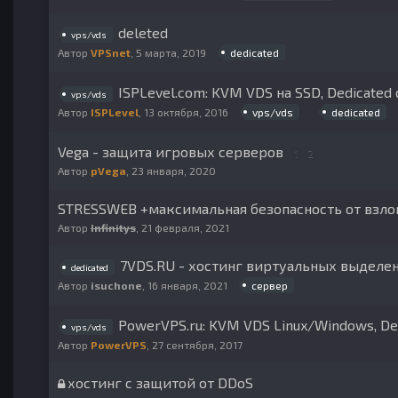
deleted
vps/vds
dedicated
Автор
VPSnet
,
5 марта, 2019
ISPLevel.com: KVM VDS на SSD, Dedicated 
vps/vds
vps/vds
dedicated
Автор
ISPLevel
,
13 октября, 2016
Vega - защита игровых серверов
1
2
Автор
pVega
,
23 января, 2020
STRESSWEB +максимальная безопасность от взло
Автор
Infinitys
,
21 февраля, 2021
7VDS.RU - хостинг виртуальных выделен
dedicated
сервер
Автор
isuchone
,
16 января, 2021
PowerVPS.ru: KVM VDS Linux/Windows, De
vps/vds
Автор
PowerVPS
,
27 сентября, 2017
хостинг с защитой от DDoS