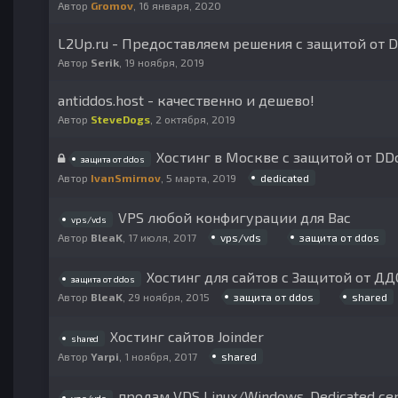
Автор
Gromov
,
16 января, 2020
L2Up.ru - Предоставляем решения с защитой от 
Автор
Serik
,
19 ноября, 2019
antiddos.host - качественно и дешево!
Автор
SteveDogs
,
2 октября, 2019
Хостинг в Москве с защитой от DD
защита от ddos
dedicated
Автор
IvanSmirnov
,
5 марта, 2019
VPS любой конфигурации для Вас
vps/vds
vps/vds
защита от ddos
Автор
BleaK
,
17 июля, 2017
Хостинг для сайтов с Защитой от Д
защита от ddos
защита от ddos
shared
Автор
BleaK
,
29 ноября, 2015
Хостинг сайтов Joinder
shared
shared
Автор
Yarpi
,
1 ноября, 2017
продам VDS Linux/Windows, Dedicated се