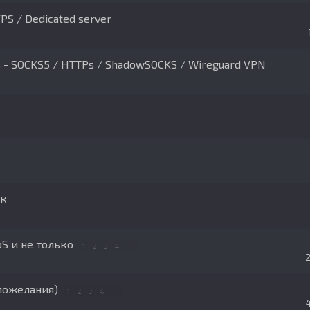
PS / Dedicated server
es - SOCKS5 / HTTPs / ShadowSOCKS / Wireguard VPN
ак
oS и не только
1
2
3
4
6
 пожелания)
1
2
3
4
7