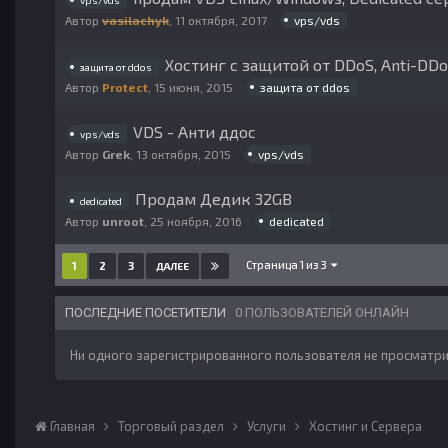
vps/vds
vps/vds
Автор
vasilachyk
,
11 октября, 2017
Хостинг с защитой от DDoS, Anti-DD
защита от ddos
защита от ddos
Автор
Protect
,
15 июня, 2015
VDS - Анти ддос
vps/vds
vps/vds
Автор
Grek
,
13 октября, 2015
Продам Дедик 32GB
dedicated
dedicated
Автор
unroot
,
25 ноября, 2016
Страница 1 из 3
1
2
3
ДАЛЕЕ
ПОСЛЕДНИЕ ПОСЕТИТЕЛИ
0 ПОЛЬЗОВАТЕЛЕЙ ОНЛАЙН
Ни одного зарегистрированного пользователя не просматри
Главная
Торговый раздел
Услуги
Хостинг и Сервера