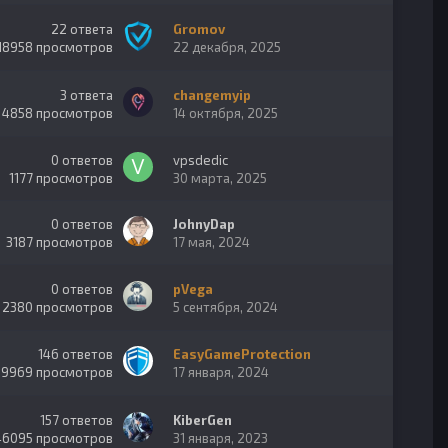
22
ответа
Gromov
18958
просмотров
22 декабря, 2025
3
ответа
changemyip
4858
просмотров
14 октября, 2025
0
ответов
vpsdedic
1177
просмотров
30 марта, 2025
0
ответов
JohnyDap
3187
просмотров
17 мая, 2024
0
ответов
pVega
2380
просмотров
5 сентября, 2024
146
ответов
EasyGameProtection
29969
просмотров
17 января, 2024
157
ответов
KiberGen
46095
просмотров
31 января, 2023