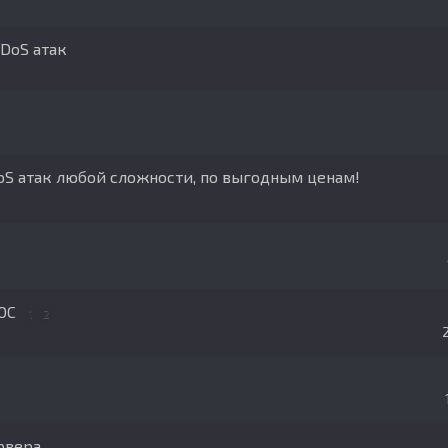
DDoS атак
oS атак любой сложности, по выгодным ценам!
ДОС
1
2
рвера