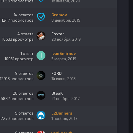
10158
просмотров
16 января, 2020
14
ответов
Gromov
11247
просмотров
8 декабря, 2019
4
ответа
Foxter
10633
просмотра
20 ноября, 2019
1
ответ
IvanSmirnov
10931
просмотр
5 марта, 2019
9
ответов
FORD
12918
просмотров
14 июня, 2018
28
ответов
BleaK
26887
просмотров
21 ноября, 2017
9
ответов
L2Banners
12270
просмотров
1 ноября, 2017