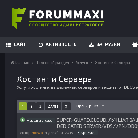
САЙТ
АКТИВНОСТЬ
ЗАГРУЗКИ
Главная
Торговый раздел
Услуги
Хостинг и Сервера
Хостинг и Сервера
Услуги хостинга, выделенных серверов и защиты от DDOS 
Страница 1 из 3
1
2
3
ДАЛЕЕ
SUPER-GUARD.CLOUD, ЛУЧШАЯ ЗАЩ
защита от ddos
DEDICATED SERVER/VDS/VPN/DDO
vps/vds
Автор
mcwa
,
4 декабря, 2013