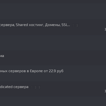
сервера, Shared хостинг, Домены, SSL...
1
2
ма
ных серверов в Европе от 22.9 руб
dicated сервера
1
2
3