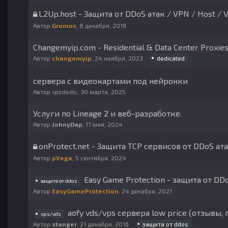
L2Up.host - Защита от DDoS атак / VPN / Host / V
Автор
Gromov
,
8 декабря, 2019
Changemyip.com - Residential & Data Center Proxi
dedicated
Автор
changemyip
,
24 ноября, 2023
сервера с видеокартами под нейронки
Автор
vpsdedic
,
30 марта, 2025
Услуги по Lineage 2 и веб-разработке.
Автор
JohnyDap
,
17 мая, 2024
onProtect.net - Защита TCP сервисов от DDoS ат
Автор
pVega
,
5 сентября, 2024
Easy Game Protection - защита от DD
защита от ddos
Автор
EasyGameProtection
,
24 декабря, 2021
aofy vds/vps сервера low price (отзывы,
vps/vds
защита от ddos
Автор
stanger
,
21 декабря, 2016