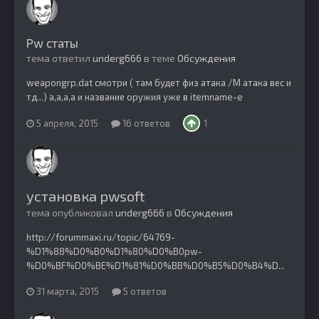
Pw статы
тема ответил
underg666
в теме
Обсуждения
weapongrp.dat смотри ( там будет физ атака /М атака вес и
тд...) a,a,a,a и название оружия уже в itemname-e
5 апреля, 2015
16 ответов
1
установка pwsoft
тема опубликовал
underg666
в
Обсуждения
http://forummaxi.ru/topic/64769-
%D1%88%D0%B0%D1%80%D0%B0pw-
%D0%BF%D0%BE%D1%81%D0%BB%D0%B5%D0%B4%D...
31 марта, 2015
5 ответов