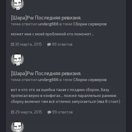
[Шара]Pw Последняя ревизия.
тема ответил
underg666
в теме
Сборки серверов
может мне с моей проблемой кто поможет...
30 марта, 2015
99 ответов
[Шара]Pw Последняя ревизия.
тема ответил
underg666
в теме
Сборки серверов
вот и что это за ошибка такая с поздних сборок, базу
прописал верно в конфигах... пожже параллельно раннюю
сборку включил там всё отлично запускаеться (ява 8 стоит)
29 марта, 2015
99 ответов