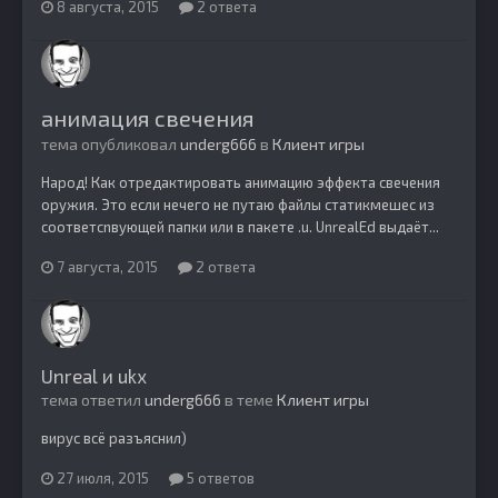
8 августа, 2015
2 ответа
анимация свечения
тема опубликовал
underg666
в
Клиент игры
Народ! Как отредактировать анимацию эффекта свечения
оружия. Это если нечего не путаю файлы статикмешес из
соответсnвующей папки или в пакете .u. UnrealEd выдаёт...
7 августа, 2015
2 ответа
Unreal и ukx
тема ответил
underg666
в теме
Клиент игры
вирус всё разъяснил)
27 июля, 2015
5 ответов