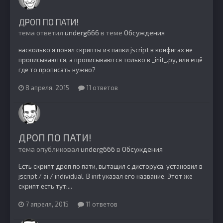
ДРОП ПО ПАТИ!
тема ответил
underg666
в теме
Обсуждения
насколько я понял скрипты из папки jscript в конфигах не
прописываются, а прописываются только в _init_.py, или ещё
где то прописать нужно?
8 апреля, 2015
11 ответов
ДРОП ПО ПАТИ!
тема опубликовал
underg666
в
Обсуждения
Есть скрипт дроп по пати, вытащил с дисторуса, установил в
jscript / ai / individual. В init указал его название. Этот же
скрипт есть тут:...
7 апреля, 2015
11 ответов