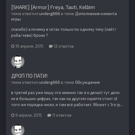
[SHARE] [Armor] Freya, Tauti, Kelbim
тема ответил
underg666
в теме
Дополнения клиента
игры
спасибо) а почему в сетах только по одному типу (лайт/
роба/хеви) брони ?
10 апреля, 2015
12 ответов
ДРОП ПО ПАТИ!
тема ответил
underg666
в теме
Обсуждения
в третий раз уже пишу что именно так я и делал) тут дело
не в больших цифрах, так как на другом скрипте стоит id
того же порядка чисел, и там всё работает. Может с 1го ip...
9 апреля, 2015
11 ответов