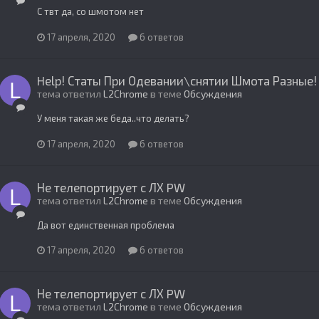
С твт да, со шмотом нет
17 апреля, 2020
6 ответов
Help! Статы При Одевании\снятии Шмота Разные!
тема ответил
L2Chrome
в теме
Обсуждения
У меня такая же беда..что делать?
17 апреля, 2020
6 ответов
Не телепортирует с ЛХ PW
тема ответил
L2Chrome
в теме
Обсуждения
Да вот единственная проблема
17 апреля, 2020
6 ответов
Не телепортирует с ЛХ PW
тема ответил
L2Chrome
в теме
Обсуждения