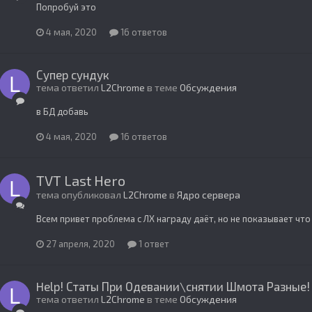
Попробуй это
4 мая, 2020
16 ответов
Супер сундук
тема ответил
L2Chrome
в теме
Обсуждения
в БД добавь
4 мая, 2020
16 ответов
TVT Last Hero
тема опубликовал
L2Chrome
в
Ядро сервера
Всем привет проблема с ЛХ награду даёт, но не показывает что 
27 апреля, 2020
1 ответ
Help! Статы При Одевании\снятии Шмота Разные!
тема ответил
L2Chrome
в теме
Обсуждения