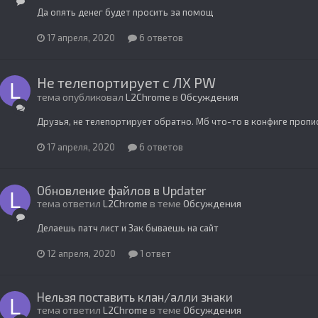
Да опять денег будет просить за помощ
17 апреля, 2020
6 ответов
Не телепортирует с ЛХ PW
тема опубликовал
L2Chrome
в
Обсуждения
Друзья, не телепортирует обратно. Мб что-то в конфиге проп
17 апреля, 2020
6 ответов
Обновление файлов в Updater
тема ответил
L2Chrome
в теме
Обсуждения
Делаешь патч лист и Зак бываешь на сайт
12 апреля, 2020
1 ответ
Нельзя поставить клан/алли знаки
тема ответил
L2Chrome
в теме
Обсуждения