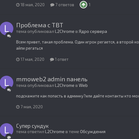
18 мая, 2020
7 ответов
1
Проблема с ТВТ
тема опубликовал
L2Chrome
в
Ядро сервера
Всем привет, такая проблема. Один игрок регается, а второй к
айпи регаться
17 мая, 2020
1 ответ
mmoweb2 admin панель
тема опубликовал
L2Chrome
в
Web
подскажите как попасть в админку?или дайте контакты кто мо
7 мая, 2020
Супер сундук
тема ответил
L2Chrome
в теме
Обсуждения