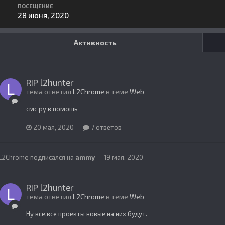
ПОСЕЩЕНИЕ
28 июня, 2020
Активность
RIP l2hunter
тема ответил
L2Chrome
в теме
Web
смс ру в помощь
20 мая, 2020
7 ответов
L2Chrome
подписался на
ammy
19 мая, 2020
RIP l2hunter
тема ответил
L2Chrome
в теме
Web
Ну все.все проекты новые на них будут.