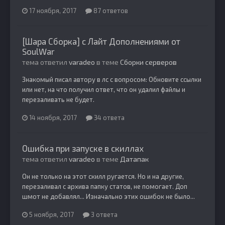
17 ноября, 2017
87 ответов
[Шара Сборка] с Лайт Дополнениями от
SoulWar
тема ответил
varadeo
в теме
Сборки серверов
Знакомый писал автору в лс с вопросом: Обновите ссылки
или нет, на что получил ответ, что он удалил файлы и
перезаливать не будет.
14 ноября, 2017
34 ответа
Ошибка при запуске в скиллах
тема ответил
varadeo
в теме
Датапак
Он не только на этот скилл ругается. Но и на другие,
перезаливал с архива папку статов, не помогает. Доп
шмот не добавлял... Изначально этих ошибок не было...
5 ноября, 2017
3 ответа