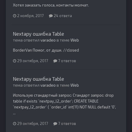
Хотел заказать голоса, контакты молчат.
2 ноября, 2017
24 ответа
Nextapy ошибка Table
тема ответил
varadeo
в теме
Web
BorderVan Помог, от души. //closed
29 октября, 2017
7 ответов
Nextapy ошибка Table
тема ответил
varadeo
в теме
Web
Использую стандартный запрос: Cтандарт запрос: drop
table if exists `nextpay_l2_order`; CREATE TABLE
`nextpay_l2_order` ( `order_id` int(11) NOT NULL default '0',
...
29 октября, 2017
7 ответов