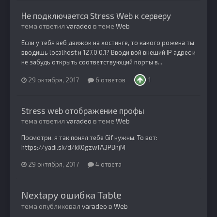
Не подключается Stress Web к серверу
тема ответил
varadeo
в теме
Web
Если у тебя веб движок на хостинге, то какого рожена ты
вводишь localhost и 127.0.0.1? Вводи вой внеший IP адрес и
не забудь открыть соответствующий порты в...
29 октября, 2017
6 ответов
1
Stress web отображение профы
тема ответил
varadeo
в теме
Web
Посмотри, я так понял тебе Gif нужны. То вот:
https://yadi.sk/d/kK0gzwTA3PBnjM
29 октября, 2017
4 ответа
Nextapy ошибка Table
тема опубликовал
varadeo
в
Web