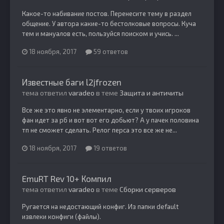
Какое-то набивание постов. Перенесите тему в раздел
общение. У автора какие-то бестолковые вопросы. Куча
тем и мануалов есть, пользуйся поиском и учись. ...
18 ноября, 2017
59 ответов
Известные баги l2jfrozen
тема ответил
varadeo
в теме
Защита и античиты
Все же это явно не элементарно, если у твоих игроков
фан идет за рб и вот вот его добьют? А у пачек половина
тп не сможет сделать. Релог перса это все же не...
18 ноября, 2017
19 ответов
EmuRT Rev 10+ Компил
тема ответил
varadeo
в теме
Сборки серверов
Ругается на недостающий конфиг. Из папки default
извлеки конфиги (файлы).