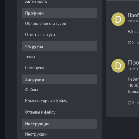
Активность
Профили
Проб
тема
Обновления статусов
P.S з
Ответы статуса
8 н
Форумы
Темы
Про
Сообщения
тема
Ребят
Загрузки
11000
Файлы
больш
Комментарии к файлу
8 н
Отзывы к файлу
Инструкции
Инструкции