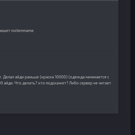
 пишет noitemname
. Делал айди раньше (краска 10000) (одежда начинается с
00 айди. Что делать? кто подскажет? Либо сервер не читает