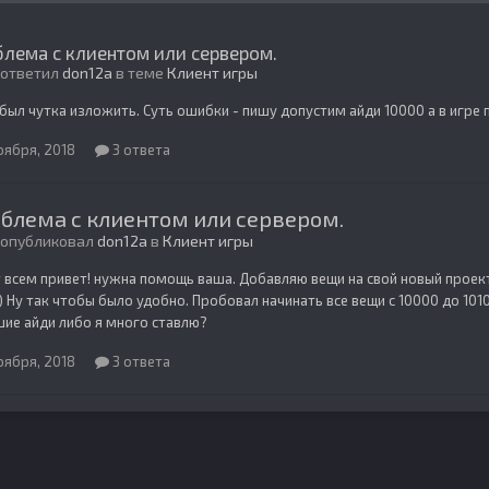
лема с клиентом или сервером.
 ответил
don12a
в теме
Клиент игры
абыл чутка изложить. Суть ошибки - пишу допустим айди 10000 а в игре
оября, 2018
3 ответа
блема с клиентом или сервером.
 опубликовал
don12a
в
Клиент игры
 всем привет! нужна помощь ваша. Добавляю вещи на свой новый проект
) Ну так чтобы было удобно. Пробовал начинать все вещи с 10000 до 101
ие айди либо я много ставлю?
оября, 2018
3 ответа