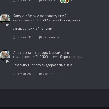
18 мая, 2019
2 ответа
2
Какую сборку посоветуете ?
тема ответил
TURGOR
в теме
Обсуждения
а люцера как же? не понял
16 мая, 2019
35 ответов
Инст зона - Лагерь Серой Тени
тема ответил
TURGOR
в теме
Ядро сервера
Печально. Скорого выздоровления Вам.
16 мая, 2019
7 ответов