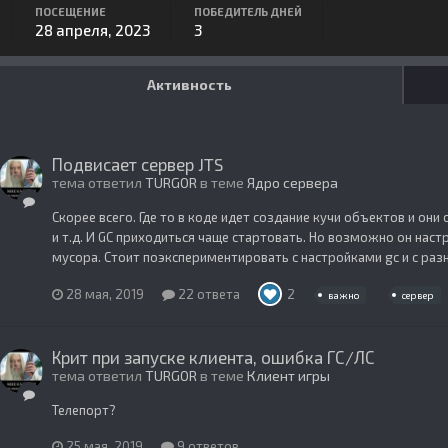
ПОСЕЩЕНИЕ
ПОБЕДИТЕЛЬ ДНЕЙ
28 апреля, 2023
3
Активность
Подвисает сервер JTS
тема ответил
TURGOR
в теме
Ядро сервера
Скорее всего. Где то в коде идет создание кучи объектов и он
и т.д. И GC приходиться чаще стартовать. Но возможно он наст
мусора. Стоит поэкспериментировать с настройками gc и с разны
28 мая, 2019
22 ответа
2
важно
сервер
Крит при запуске клиента, ошибка ГС/ЛС
тема ответил
TURGOR
в теме
Клиент игры
Телепорт?
25 мая, 2019
9 ответов