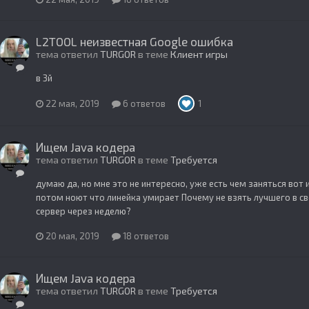
L2TOOL неизвестная Google ошибка
тема ответил
TURGOR
в теме
Клиент игры
в 3й
22 мая, 2019
6 ответов
1
Ищем Java кодера
тема ответил
TURGOR
в теме
Требуется
думаю да, но мне это не интересно, уже есть чем заняться вот 
потом ноют что линейка умирает Почему не взять лучшего в св
сервер через неделю?
20 мая, 2019
18 ответов
Ищем Java кодера
тема ответил
TURGOR
в теме
Требуется