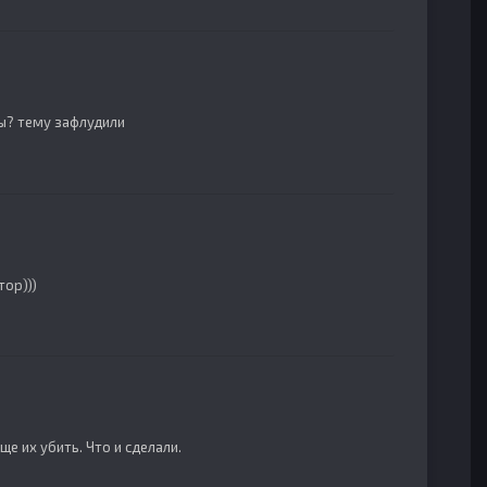
ы? тему зафлудили
тор)))
е их убить. Что и сделали.