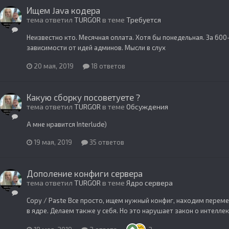
Ищем Java кодера
тема ответил
TURGOR
в теме
Требуется
Неизвестно кто. Месячная оплата. Хотя бы понедельная. За 60
зависимости от идей админов. Мысли в слух
20 мая, 2019
18 ответов
Какую сборку посоветуете ?
тема ответил
TURGOR
в теме
Обсуждения
А мне нравится Interlude)
19 мая, 2019
35 ответов
Дополение конфиги сервера
тема ответил
TURGOR
в теме
Ядро сервера
Copy / Paste Все просто, ищем нужный конфиг, находим переме
в ядре. Делаем также у себя. Но это нарушает закон о интелле