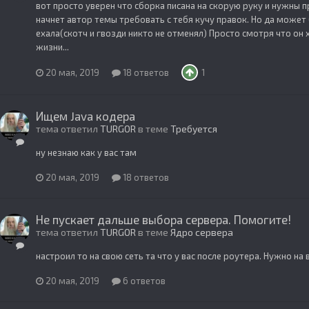
вот просто уверен что сборка писана на скорую руку и нужны п
начнет автор темы требовать с тебя кучу правок. Но да може
ехала(скотч и гвозди никто не отменял) Просто смотря что он х
жизни...
20 мая, 2019
18 ответов
1
Ищем Java кодера
тема ответил
TURGOR
в теме
Требуется
ну незнаю как у вас там
20 мая, 2019
18 ответов
Не пускает дальше выбора сервера. Помогите!
тема ответил
TURGOR
в теме
Ядро сервера
настроил то на свою сеть та что у вас после роутера. Нужно на 
20 мая, 2019
6 ответов