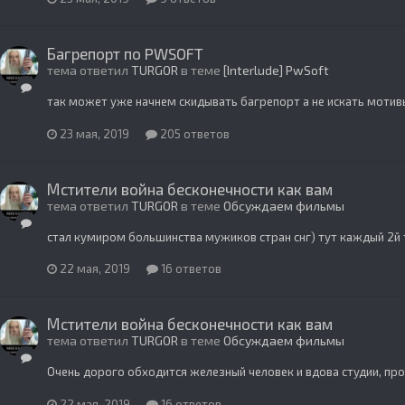
Багрепорт по PWSOFT
тема ответил
TURGOR
в теме
[Interlude] PwSoft
так может уже начнем скидывать багрепорт а не искать мотив
23 мая, 2019
205 ответов
Мстители война бесконечности как вам
тема ответил
TURGOR
в теме
Обсуждаем фильмы
стал кумиром большинства мужиков стран снг) тут каждый 2й 
22 мая, 2019
16 ответов
Мстители война бесконечности как вам
тема ответил
TURGOR
в теме
Обсуждаем фильмы
Очень дорого обходится железный человек и вдова студии, прощ
22 мая, 2019
16 ответов