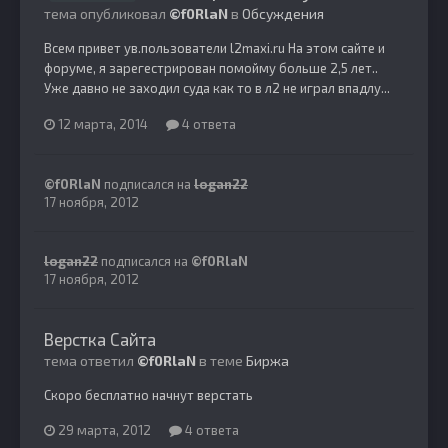
тема опубликовал
©f0RlaN
в
Обсуждения
Всем привет ув.пользователи l2maxi.ru На этом сайте и
форуме, я зарегестрирован помойму больше 2,5 лет..
Уже давно не заходил суда как то в л2 не играл впадлу...
12 марта, 2014
4 ответа
©f0RlaN
подписался на
logan22
17 ноября, 2012
logan22
подписался на
©f0RlaN
17 ноября, 2012
Верстка Сайта
тема ответил
©f0RlaN
в теме
Биржа
Скоро бесплатно начнут верстать
29 марта, 2012
4 ответа