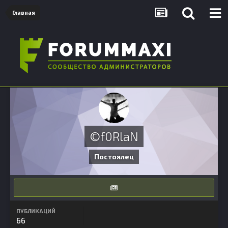
Главная
©f0RlaN
Постоялец
ПУБЛИКАЦИЙ
66