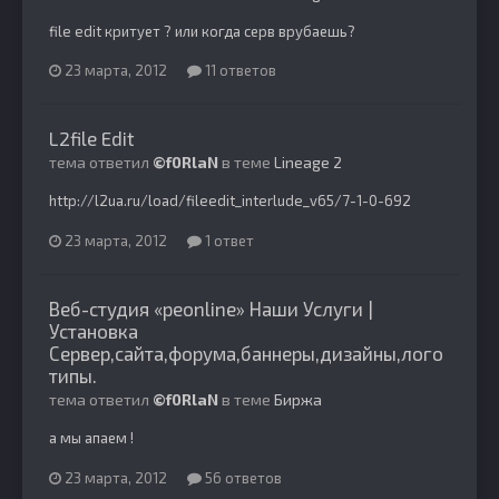
file edit критует ? или когда серв врубаешь?
23 марта, 2012
11 ответов
L2file Edit
тема ответил
©f0RlaN
в теме
Lineage 2
http://l2ua.ru/load/fileedit_interlude_v65/7-1-0-692
23 марта, 2012
1 ответ
Веб-студия «peonline» Наши Услуги |
Установка
Сервер,сайта,форума,баннеры,дизайны,лого
типы.
тема ответил
©f0RlaN
в теме
Биржа
а мы апаем !
23 марта, 2012
56 ответов