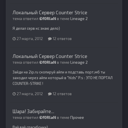
Локальный Сервер Counter Strice
тема ответил
©f0RlaN
в теме
Lineage 2
Я делал серв кс знаю дело)
27 марта, 2012
12 ответов
Локальный Сервер Counter Strice
тема ответил
©f0RlaN
в теме
Lineage 2
Зайди на 2ip.ru скопируй айпи и подставь порт,мб ты
заходил через айпи который в "hlds" P.s : ЭТО НЕ ПОРТАЛ
COUNTER-STRIKE !
27 марта, 2012
12 ответов
Шара! Забирайте...
тема ответил
©f0RlaN
в теме
Прочее
Вай вай спасибочки)