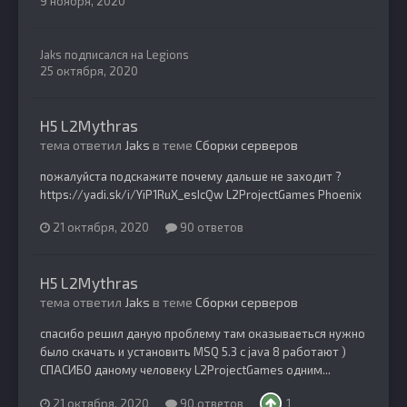
9 ноября, 2020
Jaks
подписался на
Legions
25 октября, 2020
H5 L2Mythras
тема ответил
Jaks
в теме
Сборки серверов
пожалуйста подскажите почему дальше не заходит ?
https://yadi.sk/i/YiP1RuX_esIcQw L2ProjectGames Phoenix
21 октября, 2020
90 ответов
H5 L2Mythras
тема ответил
Jaks
в теме
Сборки серверов
спасибо решил даную проблему там оказываеться нужно
было скачать и установить MSQ 5.3 с java 8 работают )
СПАСИБО даному человеку L2ProjectGames одним...
21 октября, 2020
90 ответов
1