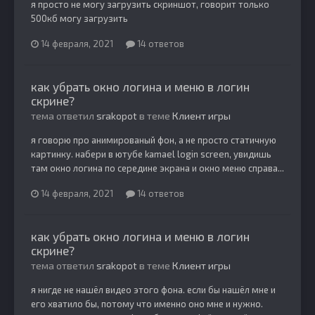
я просто не могу загрузить скриншот, говорит только
500кб могу загрузить
14 февраля, 2021
14 ответов
как убрать окно логина и меню в логин
скрине?
тема ответил
srakopot
в теме
Клиент игры
я говорю про анимированый фон, а не просто статичную
картинку. набери в ютубе kamael login screen, увидишь
там окно логина по середине экрана и окно меню справа...
14 февраля, 2021
14 ответов
как убрать окно логина и меню в логин
скрине?
тема ответил
srakopot
в теме
Клиент игры
я нигде не нашёл видео этого фона. если бы нашёл мне и
его хватило бы, потому что именно оно мне и нужно.