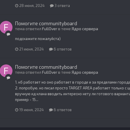
28 июня, 2024
3 ответа
Помогите communityboard
тема ответил
FullOver
в теме
Ядро сервера
подскажите пожалуйста)
21 июня, 2024
6 ответов
Помогите communityboard
тема ответил
FullOver
в теме
Ядро сервера
1. кб работает но оно работает в городе и за пределами города
2. попробую. но писал просто TARGET AREA работает только с ц
вручную ид клана вводить интересно нету ли готового вариан
пример - 15...
19 июня, 2024
6 ответов