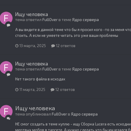
Ищу человека
тема ответил
FullOver
в теме
Ядро сервера
А вы видите в данной теме что бы я просил кого -то за меня чт
стоить. А если не умеете читать это уже ваши проблемы
13 марта, 2025
12 ответов
Ищу человека
тема ответил
FullOver
в теме
Ядро сервера
Нет такого файла в исходах
11 марта, 2025
12 ответов
Ищу человека
тема опубликовал
FullOver
в
Ядро сервера
НЕ смог создать в теме куплю - ищу Сборка Lucera есть исходник
мертвых мобов в таргете. А нужно сделать что бы юн юзался б