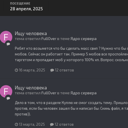
ПОСЕЩЕНИЕ
28 апреля, 2025
Ищу человека
тема ответил
FullOver
в теме
Ядро сервера
Ребят кто возьмется что бы сделать масс свип ? Нужно что бы 
мобов. Сейчас он работает так. Пример 5 мобов все проспойлен
таргетом и пропадает моб у которого 100% хп. Вопрос: сколько
16 марта, 2025
12 ответов
Ищу человека
тема ответил
FullOver
в теме
Ядро сервера
Дело в том, что в разделе Куплю не смог создать тему. Пришлось
против, если бы человек зашел бы и написал бы: Скинь файл, я так
против)).
13 марта, 2025
12 ответов