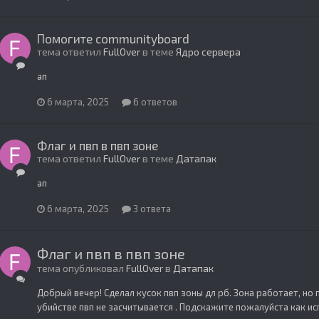
Помогите communityboard
тема ответил
FullOver
в теме
Ядро сервера
ап
6 марта, 2025
6 ответов
Флаг и пвп в пвп зоне
тема ответил
FullOver
в теме
Датапак
ап
6 марта, 2025
3 ответа
Флаг и пвп в пвп зоне
тема опубликовал
FullOver
в
Датапак
Добрый вечер! Сделал кусок пвп зоны дл рб. Зона работает, но 
убийстве пвп не засчитывается . Подскажите пожалуйста как ис