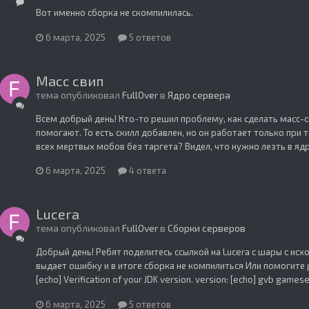
Вот именно сборка не скомпилилась.
6 марта, 2025
5 ответов
Масс свип
тема опубликовал
FullOver
в
Ядро сервера
Всем добрый день! Кто-то решил проблему, как сделать масс-свип 
помогают. То есть скилл добавлен, но он работает только при т
всех мертвых мобов без таргета? Видел, что нужно лезть в ядро
6 марта, 2025
4 ответа
Lucera
тема опубликовал
FullOver
в
Сборки серверов
Добрый день! Ребят поделитесь ссылкой на Lucera с шары с исхо
выдает ошибку и в итоге сборка не компилиться Или помогите 
[echo] Verification of your JDK version. version: [echo] gvb gameser
6 марта, 2025
5 ответов