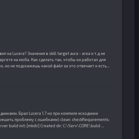
на Lucera? Значения в skill target aura - area и т.д не
аргете на моба. Как сделать так, чтобы он работал для
, но не подскажешь какой файл за это отвечает и есть...
дниками. Брал Lucera 1.7 но при компиле исходники
решить проблему с ошибками) clean: checkRequirements:
ver build init: [mkdir] Created dir: C:\Serv\CORE\build ...