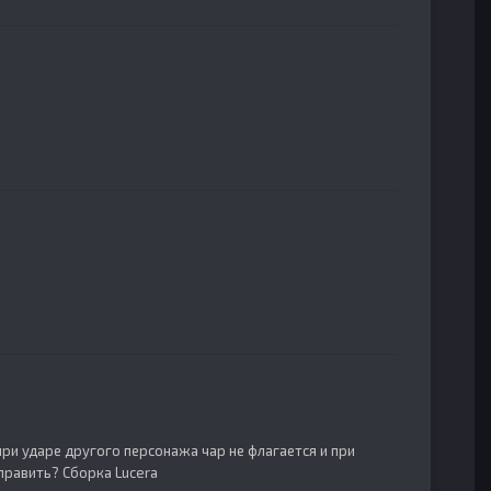
при ударе другого персонажа чар не флагается и при
править? Сборка Lucera