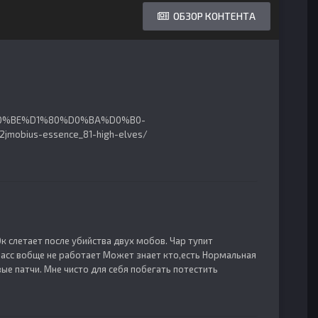
ОБЗОР КОНТЕНТА
B1%D0%BE%D1%80%D0%BA%D0%B0-
ius-essence_81-high-elves/
к слетает после убийства двух мобов. Чар тупит
ласс вобще не работает Может знает кто,есть Нормальная
ые патчи. Мне чисто для себя побегать потестить