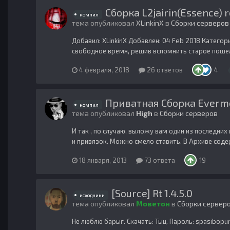
Сборка L2jairin(Essence) r
компил
тема опубликовал
XLinkinX
в
Сборки серверов
Добавил: XLinkinX Добавлен: 04 Feb 2018 Категори
свободное время, решив вспомнить старое пошел 
4 февраля, 2018
26 ответов
4
Приватная Сборка Evermo
компил
тема опубликовал
High
в
Сборки серверов
И так , по случаю, выложу вам один из последни
и привязок. Можно смело ставить. В Архиве содерж
18 января, 2013
73 ответа
19
[Source] Rt 1.4.5.0
исходники
тема опубликовал
Моветон
в
Сборки сервер
Не люблю барыг. Скачать: Тыц. Пароль: spasibopur