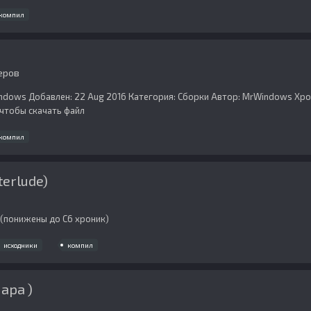
компил
еров
ndows Добавлен: 22 Aug 2016 Категория: Сборки Автор: MrWindows Хроник
, чтобы скачать файл
компил
terlude)
x (понижены до С6 хроник)
исходники
компил
ара )