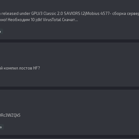
Java released under GPLV3 Classic 2.0 SAVIORS l2jMobius 4577- сборка сер
! Необходим 10 jdk! VirusTotal Скачат...
a
ий компил лостов HF?
PDRc3WZQk5
о