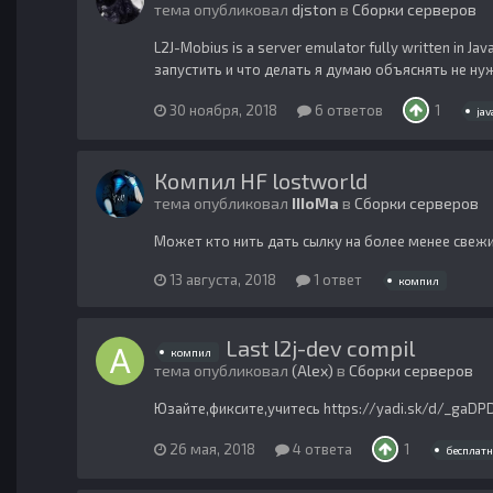
тема опубликовал
djston
в
Сборки серверов
L2J-Mobius is a server emulator fully written in 
запустить и что делать я думаю объяснять не нужно
30 ноября, 2018
6 ответов
1
jav
Компил HF lostworld
тема опубликовал
IIIoMa
в
Сборки серверов
Может кто нить дать сылку на более менее свеж
13 августа, 2018
1 ответ
компил
Last l2j-dev compil
компил
тема опубликовал
(Alex)
в
Сборки серверов
Юзайте,фиксите,учитесь https://yadi.sk/d/_gaD
26 мая, 2018
4 ответа
1
бесплатн