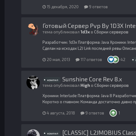
15 декабря, 2020
9 ответов
Готовый Сервер Pvp By 1D3X Inter
тема опубликовал
1d3x
в
Сборки серверов
Разработчик: 1d3x Платформа: Java Хроники: Inter
Сделан на исходах L2J Link последней ревы Описа
20 мая, 2013
117 ответов
42
Sunshine Core Rev 8.x
компил
тема опубликовал
High
в
Сборки серверов
Хроники: Interlude Платформа: Java 8 Разработчик
Коротко о главном: Команда достаточно давно при
4 августа, 2018
9 ответов
1
[CLASSIC] L2JMOBIUS Class
компил