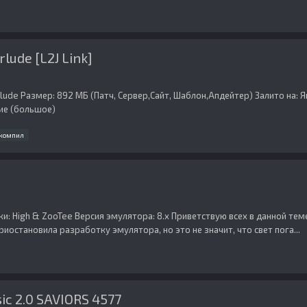
lude [L2J Link]
lude Размер: 892 МБ (Патч, Сервер,Сайт, Шаблон,Апдейтер) Залито на: Я
ние (большое)
компил
и: High & ZooTee Версия эмулятора: 8.x Приветствую всех в данной теме
остановила разработку эмулятора, но это не значит, что свет пога...
ic 2.0 SAVIORS 4577