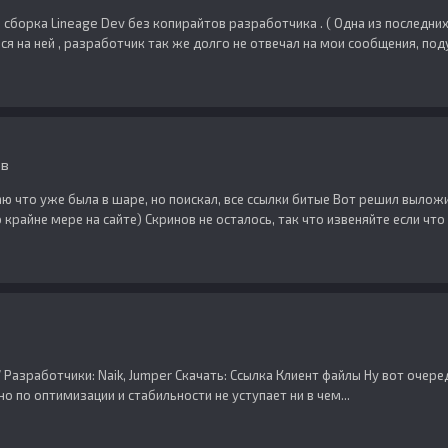
, сборка Lineage Dev без копирайтов разработчика . ( Одна из последн
ся на ней , разработчик так же долго не отвечал на мои сообщения, поду
ов
ю что уже была в шаре, но поискал, все ссылки битые Вот решил вылож
о крайне мере на сайте) Cкринов не осталось, так что извеняйте если что н
 7 Разработчики: Naik, Jumper Скачать: Ссылка Клиент файлы Ну вот очер
о по оптимизации и стабильности не уступает ни в чем...