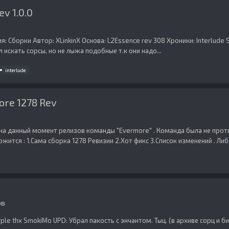
ev 1.0.0
я: Сборки Автор: XLinkinX Основа: L2Essence rev 308 Хроники: Interlude
искать сорсы, но не лыжа подобные т.к они надо...
interlude
re 1278 Rev
х на данный момент релизов команды "Evermore" . Команда была не про
ится : 1.Сама сборка 1278 Ревизии 2.Хот фикс 3.Список изменений . Либ.
ов
ple thx SmokiMo UPD: Убрал пакость с энчантом. Тыц. (в архиве сорц и би