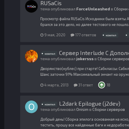
RUSaCis
тема опубликовал
ForceUnleashed
в
Сборки
Просмотр файла RUSaCis Исходники были взяты Aci
брался за это дело, но далее тестового не пошло.
9 мая, 2020
177 ответов
компил
Сервер Interlude C Допо
компил
тема опубликовал
jokersss
в
Сборки серверо
Дворянство(нублес) при старте! Сабклассы: Сабкл
Шанс заточки 91% Максимальный энчант на оружие
4 марта, 2013
31 ответ
18
L2dark Epilogue (j2dev)
компил
тема опубликовал
Onisim
в
Сборки серверов
Добрый день! Сборка эпилога основанная на исхо
тестить, прошу все найденные баги и недоработки 