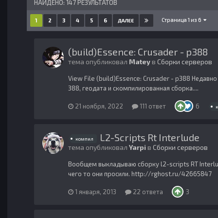
НАЙДЕНО: 147 РЕЗУЛЬТАТОВ
Страница 1 из 6
1
2
3
4
5
6
ДАЛЕЕ
(build)Essence: Crusader - p388
тема опубликовал
Matey
в
Сборки серверов
View File (build)Essence: Crusader - p388 Недавн
388, геодата и скомпилированная сборка....
21 ноября, 2022
111 ответ
6
L2-Scripts Rt Interlude
компил
тема опубликовал
Yarpi
в
Сборки серверов
Вообщем выкладываю сборку l2-scripts RT Interlud
чего то они просили. http://rghost.ru/42665847
1 января, 2013
22 ответа
3