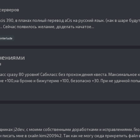
 серверов
s 390, в планах полный перевод aCis на русский язык. (как в шаре буду
.. Сейчас появилось желание, доделать начатое...
interlude
лнениями
в
асс сразу 80 уровня! Сабкласс без прохождения квеста. Максимальное кол
 +100,на броню и бижутерию +100, безопасно +30. При не удачной попыт
дниках j2dev, с моими собственными доработками и исправлениями. Гео
писать мне в скайп kimi200942. Так как не могу сюда прикрепить файл в