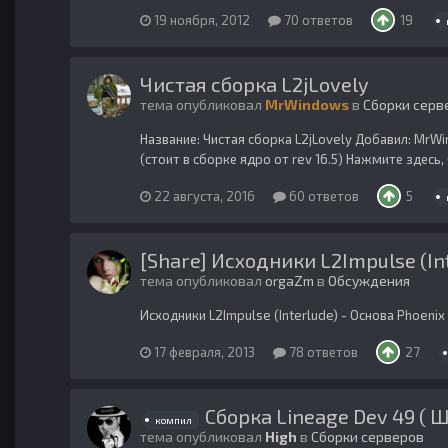
19 ноября, 2012
70 ответов
19
Чистая сборка L2jLovely
тема опубликовал
MrWindows
в
Сборки серв
Название: Чистая сборка L2jLovely Добавил: MrWi
(стоит в сборке ядро от rev 16.5) Нажмите здесь
22 августа, 2016
60 ответов
5
[Share] Исходники L2Impulse (In
тема опубликовал
orgaZm
в
Обсуждения
Исходники L2Impulse (Interlude) - Основа Phoeni
17 февраля, 2013
78 ответов
27
Сборка Lineage Dev 49 ( Ш
компил
тема опубликовал
High
в
Сборки серверов