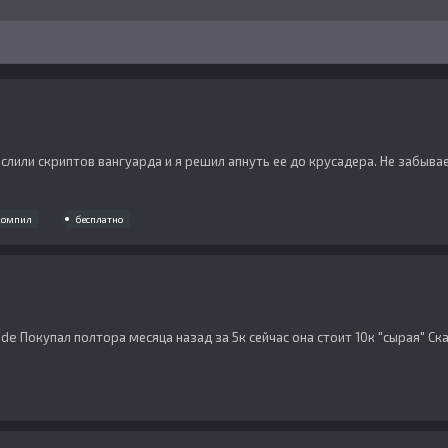
о слили скриптов вангуарда и я решил апнуть ее до крусадера. Не забыва
компил
бесплатно
e Покупал полтора месяца назад за 5к сейчас она стоит 10к "сырая" Скаж