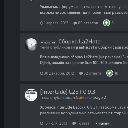
Уважаемые форумчане , сливаю то - что покупал 
всерьез не восприняли , да и проект мой развалил
1 апреля, 2013
89 ответов
8
Сборка La2Hate
компил
тема опубликовал
pasha371
в
Сборки сервер
Вот выкладываю сборку La2Hate (не реклама) Зна
l2jlink, онлайн на сервере был 100-300 человек (п
30 декабря, 2012
52 ответа
16
[Interlude] L2ET 0.9.3
тема опубликовал
Naik
в
Lineage 2
Хроники: Interlude Версия: 0.9.3 Платформа: Java
реализации координально отличается от старой, н
10 июля, 2013
1 ответ
компил