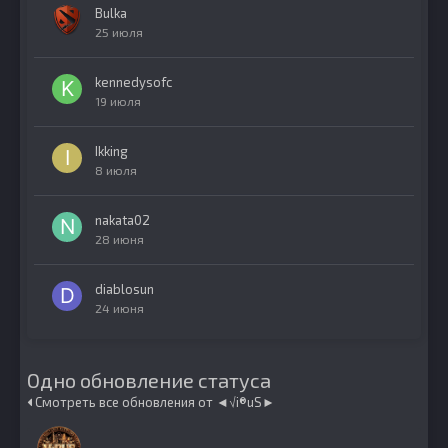
Bulka
25 июля
kennedysofc
19 июля
Ikking
8 июля
nakata02
28 июня
diablosun
24 июня
Одно обновление статуса
Смотреть все обновления от ◄√i®uS►