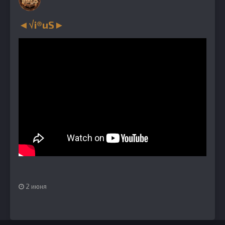
◄√i®uS►
2 июня