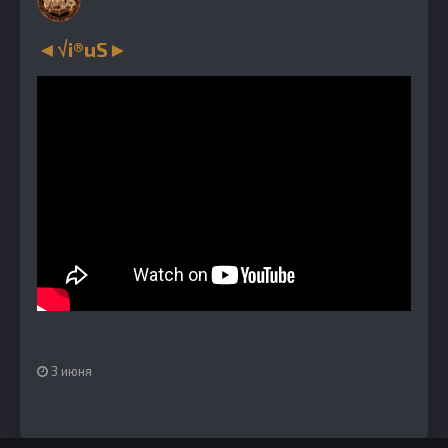
◄√i®uS►
3 июня