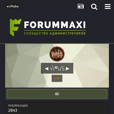
◄√i®uS►
◄√i®uS►
VIP
ПУБЛИКАЦИЙ
2843