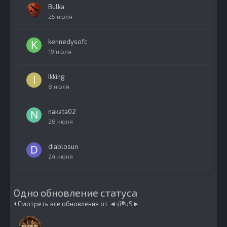
Bulka
25 июля
kennedysofc
19 июля
Ikking
8 июля
nakata02
28 июня
diablosun
24 июня
Одно обновление статуса
Смотреть все обновления от ◄√i®uS►