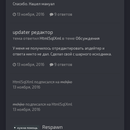
Спасибо. Нашел мануал
13 ноября, 2016
9 ответов
updater редактор
тема ответил
HtmlSqlXml
в теме
Обсуждения
У меня не получилось отредактировать апдейтер и
ответа никто не дал. Сделал свой с шарного исходника.
13 ноября, 2016
9 ответов
HtmlSqlXml
подписался на
mchjke
13 ноября, 2016
mchjke
подписался на
HtmlSqlXml
13 ноября, 2016
Respawn
нужна помощь