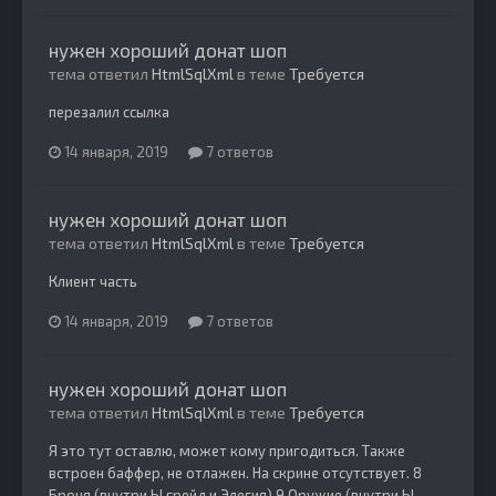
нужен хороший донат шоп
тема ответил
HtmlSqlXml
в теме
Требуется
перезалил ссылка
14 января, 2019
7 ответов
нужен хороший донат шоп
тема ответил
HtmlSqlXml
в теме
Требуется
Клиент часть
14 января, 2019
7 ответов
нужен хороший донат шоп
тема ответил
HtmlSqlXml
в теме
Требуется
Я это тут оставлю, может кому пригодиться. Также
встроен баффер, не отлажен. На скрине отсутствует. 8
Броня (внутри Ы грейд и Элегия) 9 Оружие (внутри Ы...