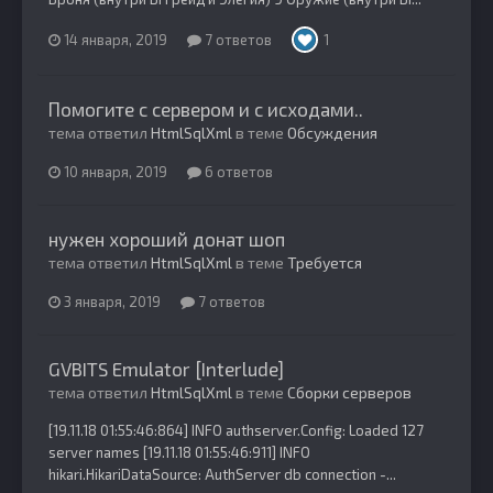
14 января, 2019
7 ответов
1
Помогите с сервером и с исходами..
тема ответил
HtmlSqlXml
в теме
Обсуждения
10 января, 2019
6 ответов
нужен хороший донат шоп
тема ответил
HtmlSqlXml
в теме
Требуется
3 января, 2019
7 ответов
GVBITS Emulator [Interlude]
тема ответил
HtmlSqlXml
в теме
Сборки серверов
[19.11.18 01:55:46:864] INFO authserver.Config: Loaded 127
server names [19.11.18 01:55:46:911] INFO
hikari.HikariDataSource: AuthServer db connection -...