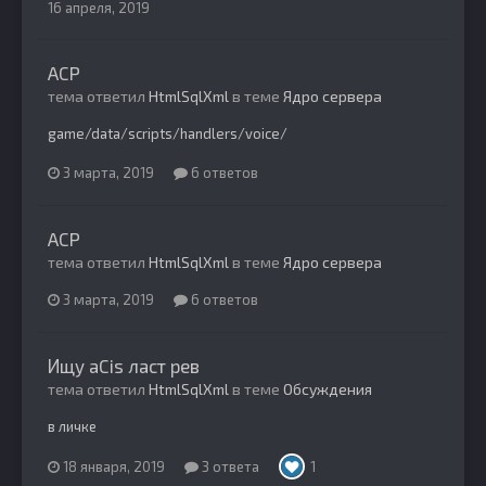
16 апреля, 2019
ACP
тема ответил
HtmlSqlXml
в теме
Ядро сервера
game/data/scripts/handlers/voice/
3 марта, 2019
6 ответов
ACP
тема ответил
HtmlSqlXml
в теме
Ядро сервера
3 марта, 2019
6 ответов
Ищу aCis ласт рев
тема ответил
HtmlSqlXml
в теме
Обсуждения
в личке
18 января, 2019
3 ответа
1