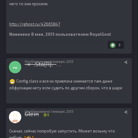
чего то они просили.
http://rghost.ru/42665847
Изменено
8 мая, 2013
пользователем RoyalGost
3
Опубликовано
1 января, 2013
-=~.Sta{R}.~=-
19
Config.class и вся их привязка снимается там даже
обфускации нету если судить по другим сборок, что в шаре
Опубликовано
1 января, 2013
Glein
5
Скачал, сейчас попробую запустить. Может возьму что
нибудь