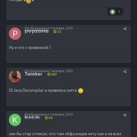
1
Опубликовано
1 января, 2013
pvpzona
22
Ну и что с привязкой:?
Опубликовано
1 января, 2013
Twinker
487
DJ Java Decompiler и привязка снята
Опубликовано
1 января, 2013
k.i.c.k.
46
как бы стар отписал, что там обфускации нету как и на всех