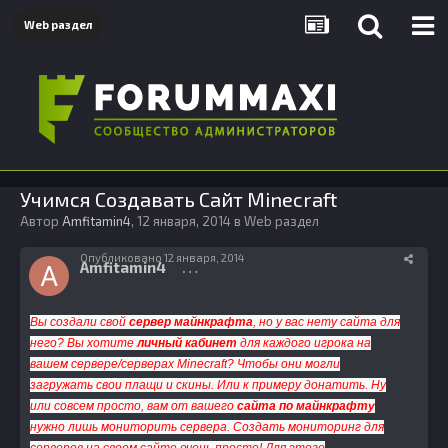
Web раздел
Учимся Создавать Сайт Minecraft
Автор
Amfitamin4
,
12 января, 2014
в
Web раздел
Опубликовано
12 января, 2014
Amfitamin4
0
Вы создали свой
сервер майнкрафта
, но у вас нету сайта для
него? Вы хотите
личный кабинет
для каждого игрока на
вашем
сервере/серверах Minecraft
? Чтобы они могли
загружать свои плащи и скины. Или к примеру донатить. Ну
или совсем просто, вам от вашего
сайта по майнкрафту
нужно лишь мониторить сервера. Создать мониторинг для