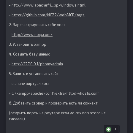
-
http://www.apachefri...pp-windows.html
-
https://github.com/NC22/webMCR/tags
2. Зарегестрировать себе хост
-
http://www.noip.com/
3. Установить xampp
4. Создать базу даных
-
http://127.0.0.1/phpmyadmin
5. Залить и установить сайт
- в апаче виртуал хост
- C:\xampp\apache\conf\extra\httpd-vhosts.conf
6. Добавить сервер и проверить есть ли коннект
(открыть порты на роутере если до сих пор этого не
сделали)
3