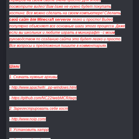
серверов на своем сайте очень просто! Для этого
посмотрите видео! Вам даже не нужно будет покупать
хостинг. Все можно сделать на своем компьютере! Сделать
свой сайт для Minecraft serverov
легко и просто! Видео
популярно объясняет все основные шаги этого процесса. Даже
если вы школьник и любите играть в миникрафт - с моим
руководством по созданию сайта это будет легко и просто.
Все вопросы и предложения пишите в комментариях.
Шаги
:
1. Скачать нужные архивы
-
http://www.apachefri...pp-windows.html
-
https://github.com/NC22/webMCR/tags
2. Зарегестрировать себе хост
-
http://www.noip.com/
3. Установить xampp