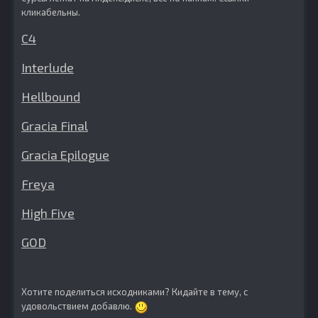
кликабельны.
C4
Interlude
Hellbound
Gracia Final
Gracia Epilogue
Freya
High Five
GOD
Хотите поделиться исходниками? Кидайте в тему, с
удовольствием добавлю.