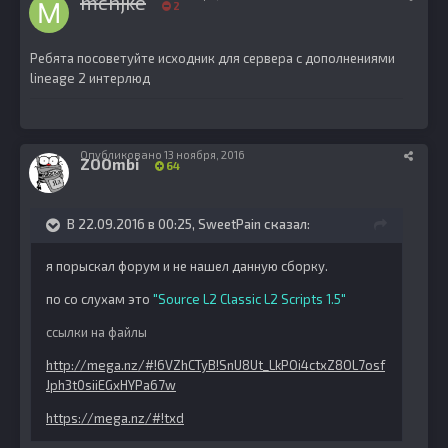
mchjke
2
Ребята посоветуйте исходник для сервера с дополнениями
lineage 2 интерлюд
Опубликовано
13 ноября, 2016
ZOOmbi
64
В 22.09.2016 в 00:25, SweetPain сказал:
я порыскал форум и не нашел данную сборку.
по со слухам это
"Source L2 Classic L2 Scripts 1.5"
ссылки на файлы
http://mega.nz/#!6VZhCTyB!SnU8Ut_LkPOi4ctxZ8OL7osf
Jph3t0siiEGxHYPa67w
https://mega.nz/#!txd