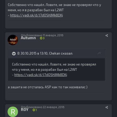
Собственно что нашёл. Ловите, не знаю не проверял что у
меня, но я в разрабах был на L2WT
-
https://yadi.sk/d/J7dOSHJMk8DKj
Опубликовано
11 января, 2016
Autumn
3
В 30.10.2015 в 13:10, Chekan сказал:
Собственно что нашёл. Ловите, не знаю не проверял
что у меня, но я в разрабах был на L2WT
-
https://yadi.sk/d/J7dOSHJMk8DKj
а зашита не отсталась ASP как то так називалас )
Опубликовано
22 января, 2016
R0Y
1