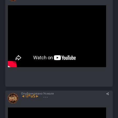
Опубликовано
14 июля
◄√i®uS►
1224