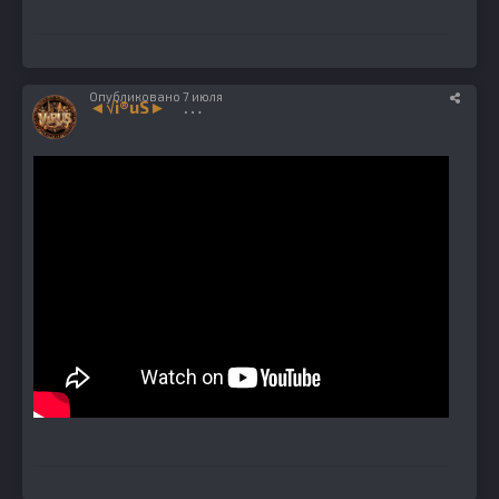
Опубликовано
7 июля
◄√i®uS►
1224