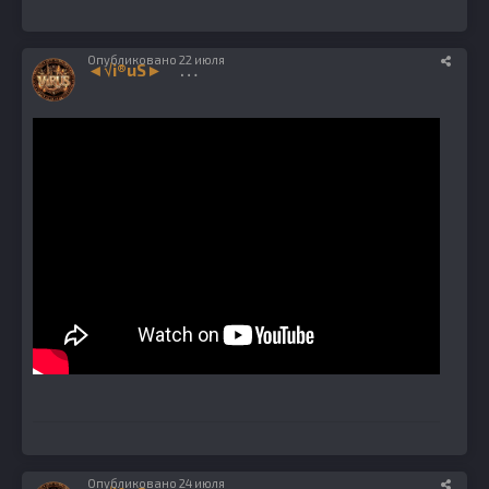
Опубликовано
22 июля
◄√i®uS►
1224
Опубликовано
24 июля