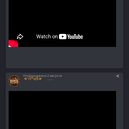
Опубликовано
2 августа
◄√i®uS►
1224