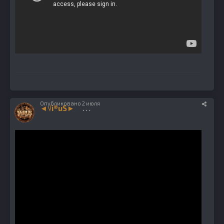
Опубликовано
2 июля
◄√i®uS►
1224