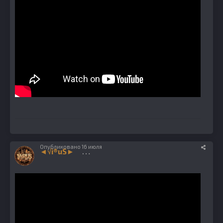
Опубликовано
16 июля
◄√i®uS►
1224