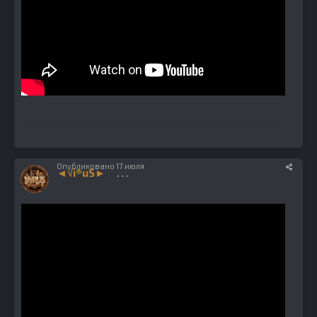
Опубликовано
17 июля
◄√i®uS►
1224