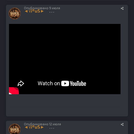
Опубликовано
9 июля
◄√i®uS►
1224
Опубликовано
12 июля
◄√i®uS►
1224