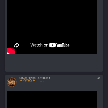
Опубликовано
29 июля
◄√i®uS►
1224