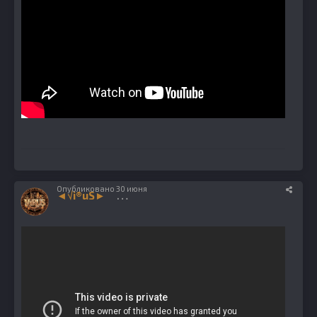
Опубликовано
30 июня
◄√i®uS►
1224