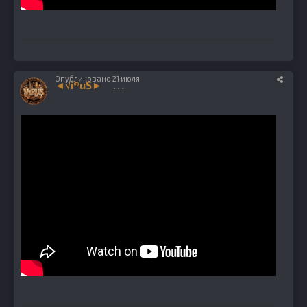
Опубликовано
21 июля
◄√i®uS►
1224