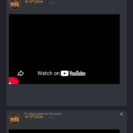
◄√i®uS►
1224
Опубликовано
26 июля
◄√i®uS►
1224