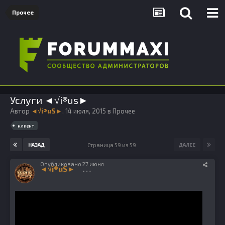
Прочее
Услуги ◄√i®us►
Автор
◄√i®uS►
,
14 июля, 2015
в
Прочее
клиент
Страница 59 из 59
НАЗАД
ДАЛЕЕ
Опубликовано
27 июня
◄√i®uS►
1224