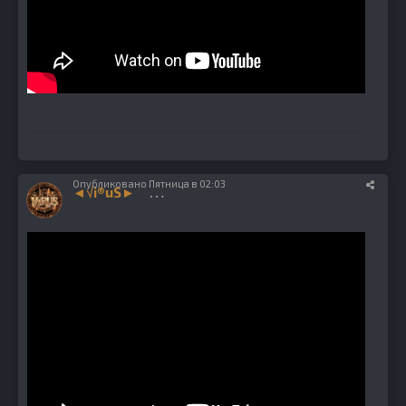
Опубликовано
Пятница в 02:03
◄√i®uS►
1224