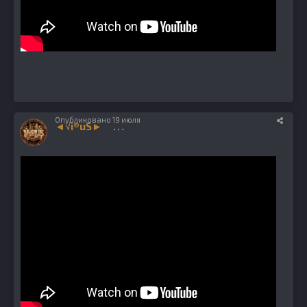
Опубликовано
19 июля
◄√i®uS►
1224