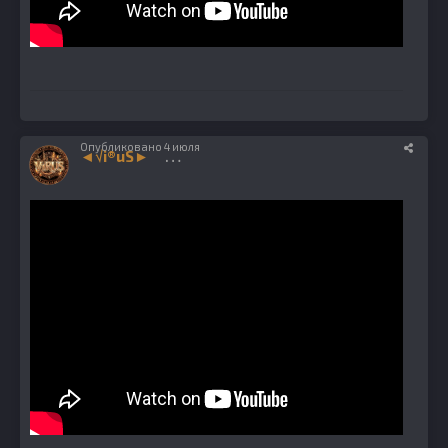
Опубликовано
4 июля
◄√i®uS►
1224