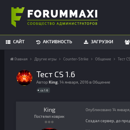
САЙТ
АКТИВНОСТЬ
ЗАГРУЗКИ
Главная
Другие игры
Counter-Strike
Общение
Тест CS
Тест CS 1.6
Автор
King
,
14 января, 2016
в
Общение
cs 1.6
King
Опубликовано
14 января
Постелил коврик
Создал сервер, до про