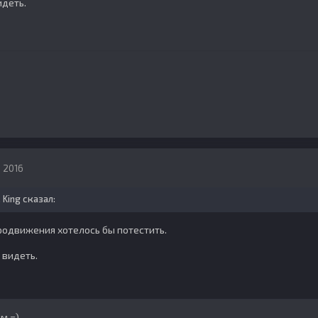
деть.
, 2016
, King сказал:
родвижения хотелось бы потестить.
видеть.
м =)