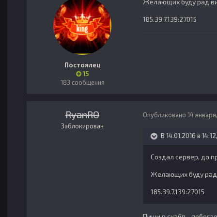
Желающих буду рад ви
185.39.7.139:27015
Постоялец
15
183 сообщения
RyanRO
Опубликовано
14 января
Заблокирован
В 14.01.2016 в 14:12
Создал сервер, до п
Желающих буду рад 
185.39.7.139:27015
Пиши в скайп - побегае