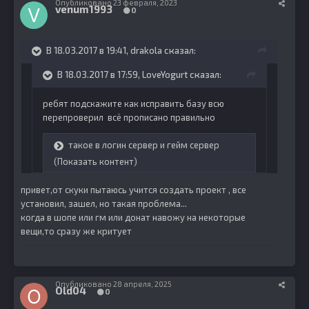
Опубликовано
23 февраля, 2023
venum1993
0
В 18.03.2017 в 19:41,
drakola
сказал:
В 18.03.2017 в 17:59, LoveYogurt сказал:
ребят подскажите как исправить базу всю
перепроверил всё прописано правильно
такое в логин сервер и гейм сервер
(Показать контент)
привет,от скуки пытаюсь учится создать проект , все
установил, зашел, но такая проблема...
когда в шопе или гм или донат навожу на некоторые
вещи,то сразу же критует
Опубликовано
28 апреля, 2025
Old04
0