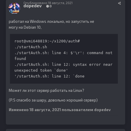
Опубликовано
18 августа, 2021
dopedev
0
работал на Windows локально, но запустить не
могу на Debian 10,
root@vmi648819:~/x1200/auth# 
./startAuth.sh

./startAuth.sh: line 4: $'\r': command not 
found

./startAuth.sh: line 12: syntax error near 
unexpected token `done'

'/startAuth.sh: line 12: `done 
Может ли этот сервер работать на Linux?
(P.S спасибо за шару, довольно хороший сервер)
Изменено
18 августа, 2021
пользователем dopedev