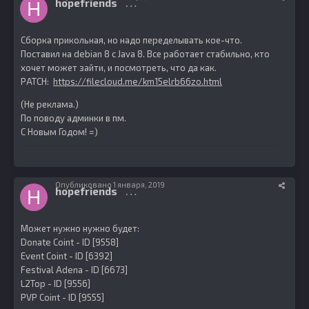
hopefriends
0
Сборка прикольная, но надо переделывать кое-что.
Поставил на debian 8 с Java 8. Все работает стабильно, кто
хочет может зайти, и посмотреть, что да как.
PATCH:
https://filecloud.me/km15elrb66zo.html
(Не реклама.)
По поводу админки в пм.
С Новым Годом! =)
Опубликовано
1 января, 2019
hopefriends
0
Может нужно нужно будет:
Donate Coint - ID [9558]
Event Coint - ID [6392]
Festival Adena - ID [6673]
L2Top - ID [9556]
PVP Coint - ID [9555]