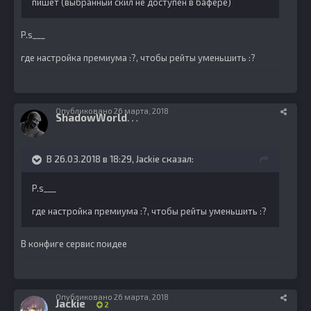
пишет (выбранный скил не доступен в бафере)
P.s___
где настройка премиума :?, чтобы рейты уменьшить :?
Опубликовано
26 марта, 2018
S
hadowWorld
17
В 26.03.2018 в 18:29,
Jackie
сказал:
P.s___
где настройка премиума :?, чтобы рейты уменьшить :?
В конфиге сервис поидее
Опубликовано
26 марта, 2018
Jackie
2