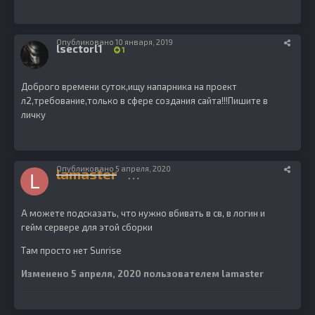
Опубликовано
10 января, 2019
lsectorl1
1
Доброго времени суток,ищу напарника на проект
л2,требование,только в сфере создания сайта!!!Пишите в
личку
Опубликовано
5 апреля, 2020
lamaster
28
А можете подсказать, что нужно вбивать в св, в логин и
гейм сервере для этой сборки
Там просто нет Sunrise
Изменено
5 апреля, 2020
пользователем lamaster