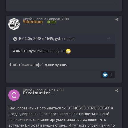
Опубликовано
4 апреля, 2018
Silentium
592
В 04.04.2018 в 11:35,
gvb
сказал:
а вы что думали на халяву то
Чтобы "какнаоффе", даже лучше.
1
Опубликовано
3 мая, 2018
Creatmaster
0
Как исправить не отмыветься пк! ОТ МОБОВ ОТМЫВЕТЬСЯ а
когда умираешь пк от перса карма не отмыветься, и ещё
как изменить описание аргументации всегда пишет что
вставлен Вм хотя в пушке стоне... И тут есть ограничения по