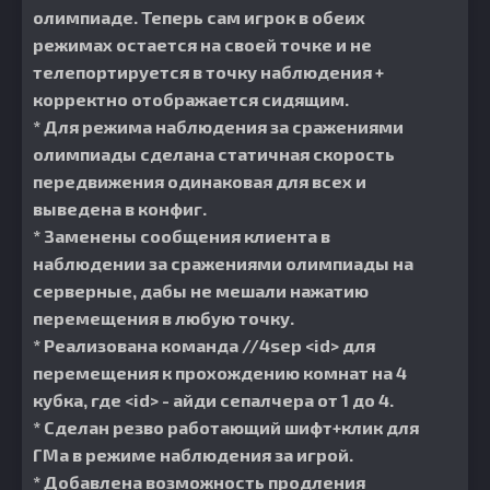
олимпиаде. Теперь сам игрок в обеих
режимах остается на своей точке и не
телепортируется в точку наблюдения +
корректно отображается сидящим.
* Для режима наблюдения за сражениями
олимпиады сделана статичная скорость
передвижения одинаковая для всех и
выведена в конфиг.
* Заменены сообщения клиента в
наблюдении за сражениями олимпиады на
серверные, дабы не мешали нажатию
перемещения в любую точку.
* Реализована команда //4sep <id> для
перемещения к прохождению комнат на 4
кубка, где <id> - айди сепалчера от 1 до 4.
* Сделан резво работающий шифт+клик для
ГМа в режиме наблюдения за игрой.
* Добавлена возможность продления