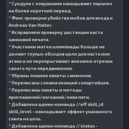
* Сундуки с ловушками накидывают паралич
на более короткий период.
* Фикс проверки убийства мобов для входа к
Andreas Van Halter.
* Исправляем проверку дистанции каста
замковой печати.
* Участники матча олимпиады больше не
делают глупых обходов цели для каста или
атаки и не перепрыгивают внезапно отрезки
своего пути передвижения.
* Убраны лишние пакеты саммонов.
* Переписана слежка позиций сопартийцев.
* Переписаны пакеты и методы
приглашений/изгнаний/лива пати.
* Добавлена админ команда //eff skill_id
skill_level - накладывает эффект указанного
скила на цель.
* Добавлена админ команда //status -