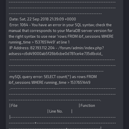
--------------------------------------------------------------
--------------------------------------------------------------
------------------------------------------------------
Date: Sat, 22 Sep 2018 21:39:09 +0000
Error: 1064 - You have an error in your SQL syntax; check the
manual that corresponds to your MariaDB server version for
the right syntax to use near 'rows FROM ibf_sessions WHERE
running_time > 1537651449' at line 1
IP Address: 82.193.112.204 - /forum/admin/index.php?
adsess=c6d49000ab5f26b6cbe0d781ce4e735d&old_
-------------------------------------------------------------
--------------------------------------------------------------
-------------------------------------------------------
mySQL query error: SELECT count(*) as rows FROM
ibf_sessions WHERE running_time > 1537651449
.-------------------------------------------------------------
--------------------------------------------------------------
-----------------------------------------------------.
| File | Function
| Line No. |
|-------------------------------------------------------------
---------------+----------------------------------------------
---------------------------------+-------------------|