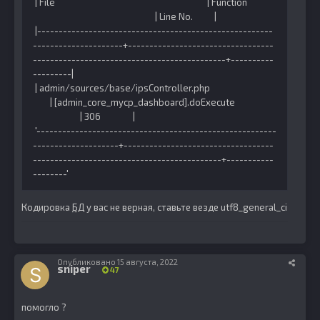
| File | Function
| Line No. |
|-------------------------------------------------------
---------------------+----------------------------------
---------------------------------------------+----------
---------|
| admin/sources/base/ipsController.php
| [admin_core_mycp_dashboard].doExecute
| 306 |
'--------------------------------------------------------
--------------------+-----------------------------------
--------------------------------------------+-----------
--------'
Кодировка
БД
у вас не верная, ставьте везде utf8_general_ci
Опубликовано
15 августа, 2022
sniper
47
помогло ?