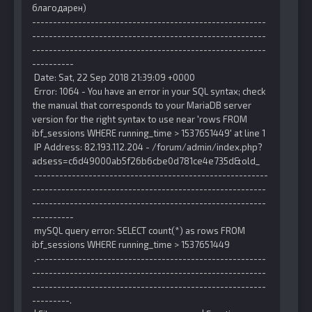
благодарен)
--------------------------------------------------------
--------------------------------------------------------
--------------------------------------------------------
----------
Date: Sat, 22 Sep 2018 21:39:09 +0000
Error: 1064 - You have an error in your SQL syntax; check
the manual that corresponds to your MariaDB server
version for the right syntax to use near 'rows FROM
ibf_sessions WHERE running_time > 1537651449' at line 1
IP Address: 82.193.112.204
- /forum/admin/index.php?
adsess=c6d49000ab5f26b6cbe0d781ce4e735d&old_
--------------------------------------------------------
--------------------------------------------------------
--------------------------------------------------------
----------
mySQL query error: SELECT count(*) as rows FROM
ibf_sessions WHERE running_time > 1537651449
.-------------------------------------------------------
--------------------------------------------------------
--------------------------------------------------------
---------.