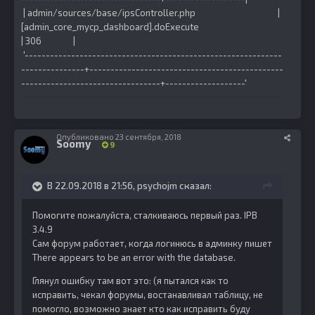
| admin/sources/base/ipsController.php |
[admin_core_mycp_dashboard].doExecute
| 306 |
'-------------------------------------------------------------
---------------+----------------------------------------------
---------------------------------+-------------------'
Опубликовано
23 сентября, 2018
Soomy
9
В 22.09.2018 в 21:56,
psychojm
сказал:
Помогите пожалуйста, сталкиваюсь первый раз. IPB
3.4.9
Сам форум работает, когда логинюсь в админку пишет
There appears to be an error with the database.
Глянул ошибку там вот это: (я пытался как то
исправить, чекал форумы, востанавливал таблицу, не
помогло, возможно знает кто как исправить буду