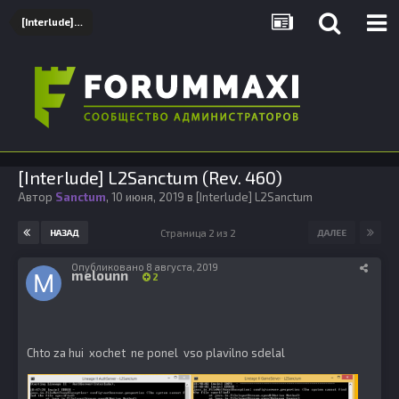
[Interlude] L2Sanctum
[Interlude] L2Sanctum (Rev. 460)
Автор
Sanctum
,
10 июня, 2019
в
[Interlude] L2Sanctum
Страница 2 из 2
НАЗАД
ДАЛЕЕ
Опубликовано
8 августа, 2019
melounn
2
Chto za hui xochet ne ponel vso plavilno sdelal