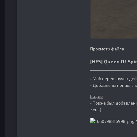
Просмотр файла
[HF5] Queen Of Spir
• Моб переозвучен деф
• Добавлены ненавязч
Видео
• Позже был добавлен 
лень).