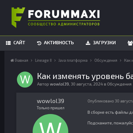
САЙТ
АКТИВНОСТЬ
ЗАГРУЗКИ
Главная
Lineage II
Java платформа
Обсуждения
Как 
Как изменять уровень б
Автор
wowlol39
,
30 августа, 2024
в
Обсуждения
wowlol39
Опубликовано
30 август
Только пришел
В сборке есть файлы д
Подскажите, пожалуйст