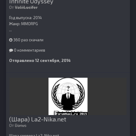
Infinite Odyssey
От
ValiiLucifer
Год выпуска: 2014
Жанр: MMORPG
...
360 раз скачали
0 комментариев
Отправлено
12 сентября, 2014
(Шара) La2-Nika.net
От
Darius
Шара сервера La2-Nika.net