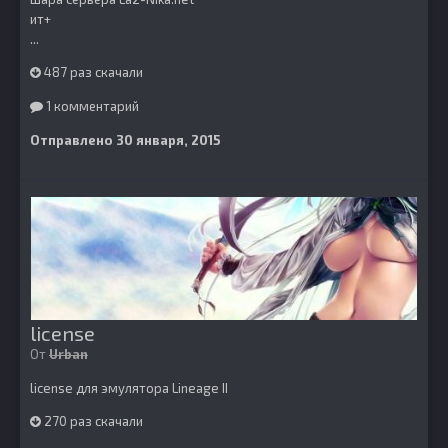
ит+
...
487 раз скачали
1 комментарий
Отправлено
30 января, 2015
license
От
Urban
license для эмулятора Lineage II
270 раз скачали