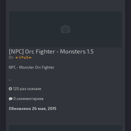
[NPC] Orc Fighter - Monsters 1.5
От
◄√i®uS►
NPC - Monster Orc Fighter
...
120 раз скачали
0 комментариев
Обновлено
26 мая, 2015