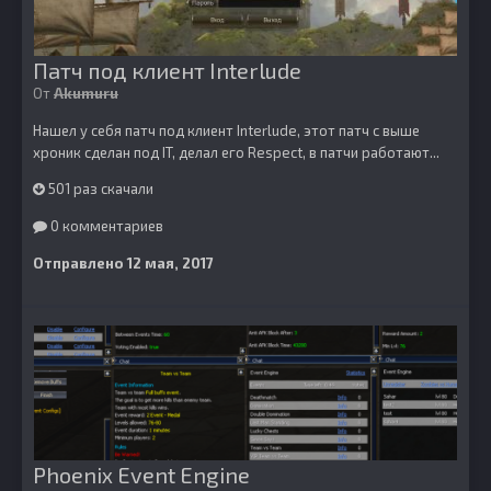
Патч под клиент Interlude
От
Akumuru
Нашел у себя патч под клиент Interlude, этот патч с выше
хроник сделан под IT, делал его Respect, в патчи работают...
501 раз скачали
0 комментариев
Отправлено
12 мая, 2017
Phoenix Event Engine