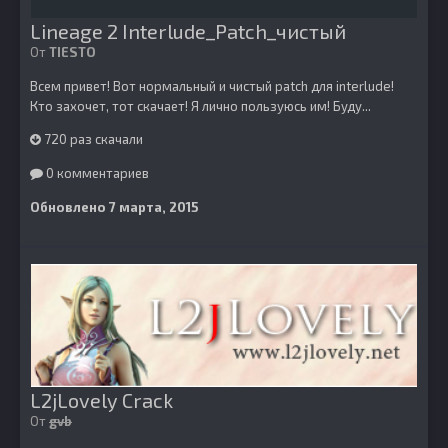
Lineage 2 Interlude_Patch_чистый
От
TIESTO
Всем привет! Вот нормальный и чистый patch для interlude!
Кто захочет, тот скачает! Я лично пользуюсь им! Буду...
720 раз скачали
0 комментариев
Обновлено
7 марта, 2015
L2jLovely Crack
От
gvb