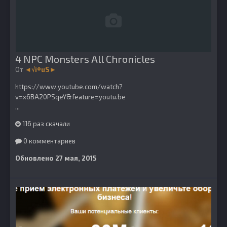
4 NPC Monsters All Chronicles
От
◄√i®uS►
https://www.youtube.com/watch?
v=x6BA20PSqeY&feature=youtu.be
...
116 раз скачали
0 комментариев
Обновлено
27 мая, 2015