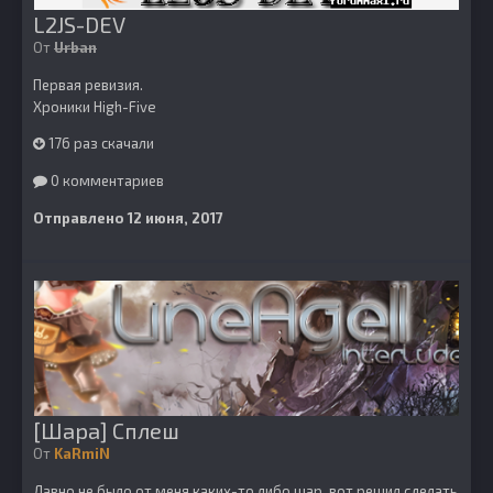
L2JS-DEV
От
Urban
Первая ревизия.
Хроники High-Five
176 раз скачали
0 комментариев
Отправлено
12 июня, 2017
[Шара] Сплеш
От
KaRmiN
Давно не было от меня каких-то либо шар, вот решил сделать