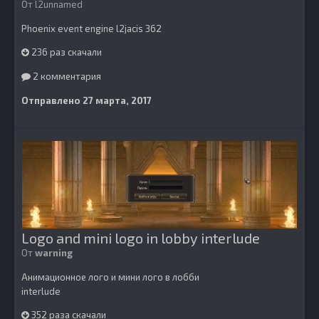
От
l2unnamed
Phoenix event engine l2jacis 362
236 раз скачали
2 комментария
Отправлено
27 марта, 2017
Logo and mini logo in lobby interlude
От
warning
Анимационное лого и мини лого в лобби
interlude
352 раза скачали