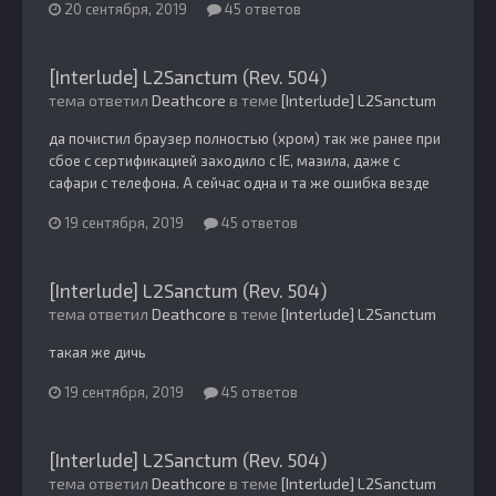
20 сентября, 2019
45 ответов
[Interlude] L2Sanctum (Rev. 504)
тема ответил
Deathcore
в теме
[Interlude] L2Sanctum
да почистил браузер полностью (хром) так же ранее при
сбое с сертификацией заходило с IE, мазила, даже с
сафари с телефона. А сейчас одна и та же ошибка везде
19 сентября, 2019
45 ответов
[Interlude] L2Sanctum (Rev. 504)
тема ответил
Deathcore
в теме
[Interlude] L2Sanctum
такая же дичь
19 сентября, 2019
45 ответов
[Interlude] L2Sanctum (Rev. 504)
тема ответил
Deathcore
в теме
[Interlude] L2Sanctum