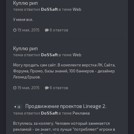
Куплю рип
тема ответил
DoSSaft
в теме
Web
У меня все.
19 мая, 2015
6 ответов
Куплю рип
тема ответил
DoSSaft
в теме
Web
Могу продать сам сайт. В комплекте верстка ЛК, Сайта,
Форума, Промо, базы знаний, 100 баннеров - дизайнер
Леонид Ершов.
19 мая, 2015
6 ответов
Продвижение проектов Lineage 2.
l2
тема ответил
DoSSaft
в теме
Реклама
Вступлюсь за коллегу. Человек который занимается
рекламой - он знает, что лучше "потребляют" игроки в