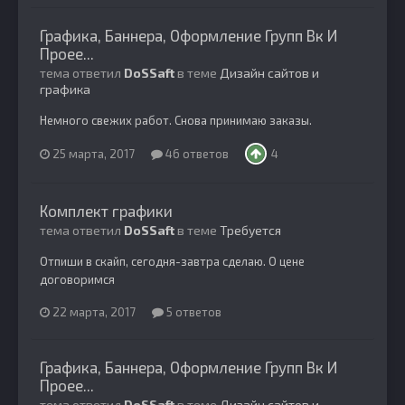
Графика, Баннера, Оформление Групп Вк И
Проее...
тема ответил
DoSSaft
в теме
Дизайн сайтов и
графика
Немного свежих работ. Снова принимаю заказы.
25 марта, 2017
46 ответов
4
Комплект графики
тема ответил
DoSSaft
в теме
Требуется
Отпиши в скайп, сегодня-завтра сделаю. О цене
договоримся
22 марта, 2017
5 ответов
Графика, Баннера, Оформление Групп Вк И
Проее...
тема ответил
DoSSaft
в теме
Дизайн сайтов и