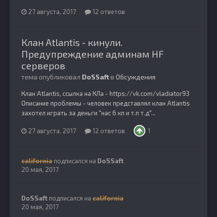
27 августа, 2017
12 ответов
Клан Atlantis - кинули.
Предупреждение админам HF
серверов
тема опубликовал
DoSSaft
в
Обсуждения
Клан Atlantis, ссылка на КЛа - https://vk.com/vladiator93
Описание проблемы - человек представлял клан Atlantis
захотел играть за деньги "нас 6 кп и т.п т.д"...
27 августа, 2017
12 ответов
1
california
подписался на
DoSSaft
20 мая, 2017
DoSSaft
подписался на
california
20 мая, 2017