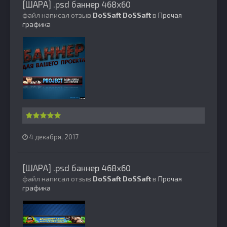
[ШАРА] .psd баннер 468x60
файл написал отзыв
DoSSaft
DoSSaft
в
Прочая
графика
4 декабря, 2017
[ШАРА] .psd баннер 468x60
файл написал отзыв
DoSSaft
DoSSaft
в
Прочая
графика