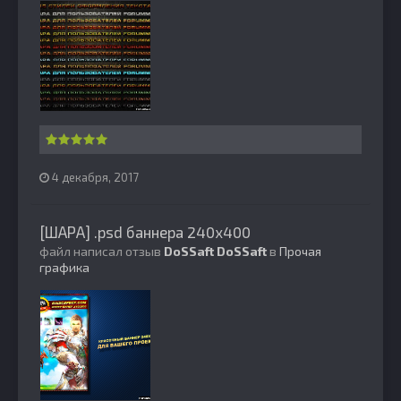
4 декабря, 2017
[ШАРА] .psd баннера 240х400
файл написал отзыв
DoSSaft
DoSSaft
в
Прочая
графика