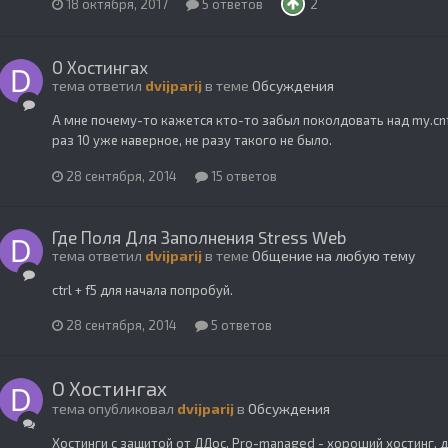
18 октября, 2017
5 ответов
2
О Хостингах
тема ответил
dvijparij
в теме
Обсуждения
А мне почему-то кажется кто-то забыл поколдовать над my.cnf
раз 10 уже наверное, не разу такого не было.
28 сентября, 2014
15 ответов
Где Поля Для Заполнения Stress Web
тема ответил
dvijparij
в теме
Общение на любую тему
ctrl + f5 для начала попробуй.
28 сентября, 2014
5 ответов
О Хостингах
тема опубликовал
dvijparij
в
Обсуждения
Хостинги с защитой от ДДос. Pro-managed - хороший хостинг,