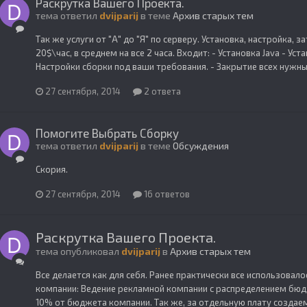
Раскрутка Вашего Проекта.
тема ответил
dvijparij
в теме
Архив старых тем
Так же услуги от "А" до "Я" по серверу. Установка, настройка,
20$\час, в среднем на все 2 часа. Входит: - Установка Java - У
Настройки сборки под ваши требования. - Закрытие всех нужных
27 сентября, 2014
2 ответа
Помогите Выбрать Сборку
тема ответил
dvijparij
в теме
Обсуждения
Скория.
27 сентября, 2014
16 ответов
Раскрутка Вашего Проекта.
тема опубликовал
dvijparij
в
Архив старых тем
Все делается как для себя. Ранее практически все использовал
компании: Ведение рекламной компании с распределением бю
10% от бюджета компании. Так же, за отдельную плату создаем