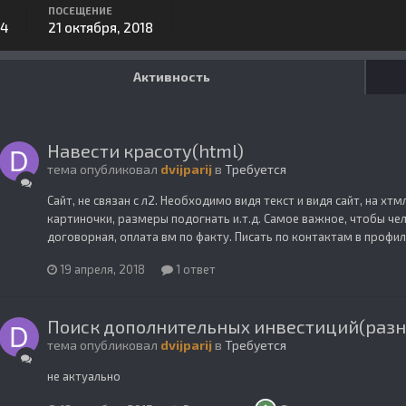
ПОСЕЩЕНИЕ
14
21 октября, 2018
Активность
Навести красоту(html)
тема опубликовал
dvijparij
в
Требуется
Сайт, не связан с л2. Необходимо видя текст и видя сайт, на х
картиночки, размеры подогнать и.т.д. Самое важное, чтобы че
договорная, оплата вм по факту. Писать по контактам в профил
19 апреля, 2018
1 ответ
Поиск дополнительных инвестиций(разн
тема опубликовал
dvijparij
в
Требуется
не актуально