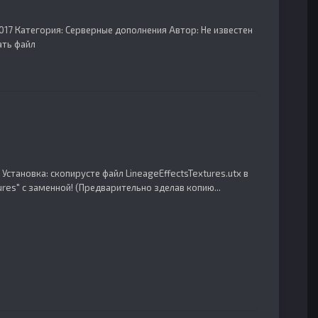
2017 Категория: Серверные дополнения Автор: Не известен
ать файл
 Установка: скопирусте файл LineageEffectsTextures.utx в
ures" с заменной! (Предварительно зделав копию...