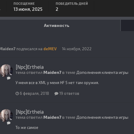
ПОСЕЩЕНИЕ
ПОБЕДИТЕЛЬ ДНЕЙ
4
13 июня, 2025
2
Активность
Maiden7
подписался на
deMEV
14 ноября, 2022
[Npc]Ertheia
тема ответил
Maiden7
в теме
Дополнения клиента игры
У меня все в XML у меня HF 5 нет там оружия.
6 февраля, 2018
19 ответов
[Npc]Ertheia
тема ответил
Maiden7
в теме
Дополнения клиента игры
То же самое