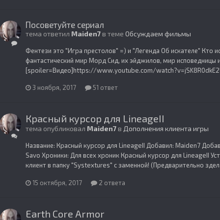
Посоветуйте сериал
тема ответил
Maiden7
в теме
Обсуждаем фильмы
Фентези это "Игра престолов" =) и "Легенда Об искателе" Кто и
фантастический мир Морд Сид, их эйджилов, мир исповедницы и 
[spoiler=Видео]https://www.youtube.com/watch?v=jSK8R0dkE
3 ноября, 2017
51 ответ
Красный курсор для LineageII
тема опубликовал
Maiden7
в
Дополнения клиента игры
Название: Красный курсор для LineageII Добавил: Maiden7 Добав
Savo Хроники: Для всех хроник Красный курсор для LineageII Уст
клиент в папку "Systextures" с заменной! (Предварительно здела
15 октября, 2017
2 ответа
Earth Core Armor