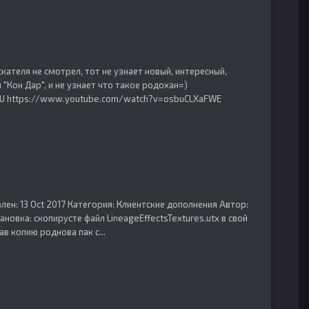
скателя не смотрел, тот не узнает новый, интересный,
"Кон Дар", и не узнает что такое родохан=)
2U https://www.youtube.com/watch?v=osbuCLXaFWE
лен: 13 Oct 2017 Категория: Клиентские дополнения Автор:
ановка: скопирусте файл LineageEffectsTextures.utx в свой
в копию роднова пак с...