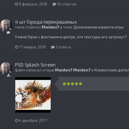
6 февраля, 2018
19 ответов
4 шт Города перекрашеных
тема ответил
Maiden7
в теме
Дополнения клиента игры
У меня Гиран с фонтаном в центре, эти текстуры его затронут?
17 января, 2018
3 ответа
PSD Splash Screen
файл написал отзыв
Maiden7
Maiden7
в
Клиентские допо
4 декабря, 2017