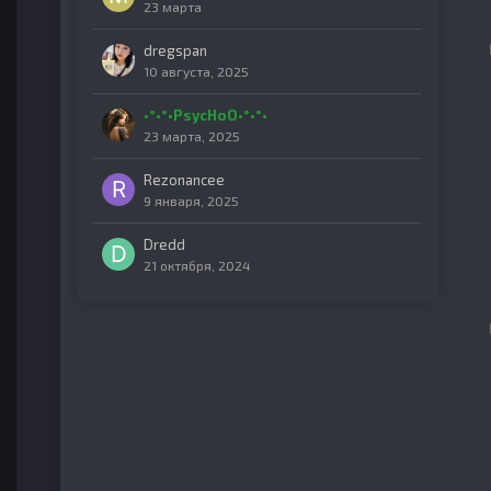
23 марта
dregspan
10 августа, 2025
•°•°•PsycHoO•°•°•
23 марта, 2025
Rezonancee
9 января, 2025
Dredd
21 октября, 2024