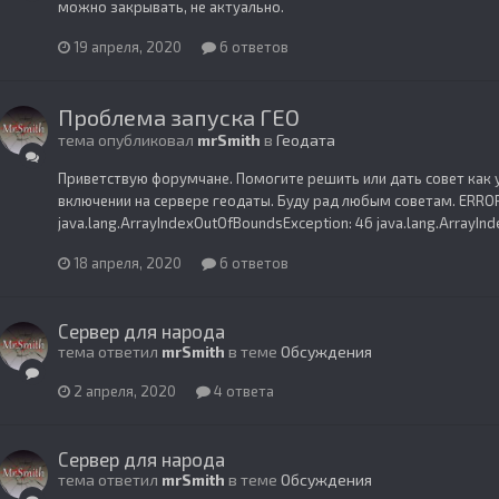
можно закрывать, не актуально.
19 апреля, 2020
6 ответов
Проблема запуска ГЕО
тема опубликовал
mrSmith
в
Геодата
Приветствую форумчане. Помогите решить или дать совет как у
включении на сервере геодаты. Буду рад любым советам. ERROR 
java.lang.ArrayIndexOutOfBoundsException: 46 java.lang.ArrayInd
18 апреля, 2020
6 ответов
Сервер для народа
тема ответил
mrSmith
в теме
Обсуждения
2 апреля, 2020
4 ответа
Сервер для народа
тема ответил
mrSmith
в теме
Обсуждения