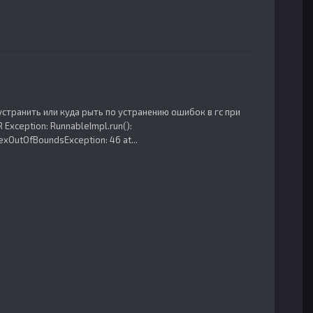
странить или куда рыть по устранению ошибок в гс при
Exception: RunnableImpl.run():
exOutOfBoundsException: 46 at...