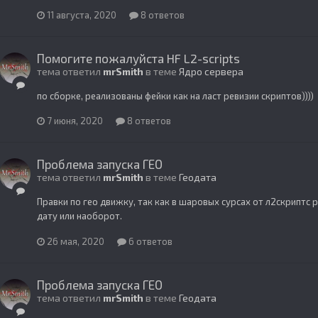
11 августа, 2020
8 ответов
Помогите пожалуйста HF L2-scripts
тема ответил
mrSmith
в теме
Ядро сервера
по сборке, реализованы фейки как на ласт ревизии скриптов))))
7 июня, 2020
8 ответов
Проблема запуска ГЕО
тема ответил
mrSmith
в теме
Геодата
Правки по гео движку, так как в шаровых сурсах от л2скриптс р
дату или наоборот.
26 мая, 2020
6 ответов
Проблема запуска ГЕО
тема ответил
mrSmith
в теме
Геодата