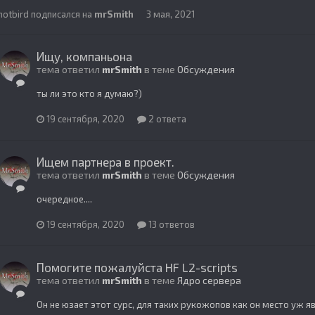
hotbird
подписался на
mrSmith
3 мая, 2021
Ищу, компаньона
тема ответил
mrSmith
в теме
Обсуждения
ты ли это кто я думаю?)
19 сентября, 2020
2 ответа
Ищем партнера в проект.
тема ответил
mrSmith
в теме
Обсуждения
очередное....
19 сентября, 2020
13 ответов
Помогите пожалуйста HF L2-scripts
тема ответил
mrSmith
в теме
Ядро сервера
Он не юзает этот сурс, для таких рукожопов как он место уж яв