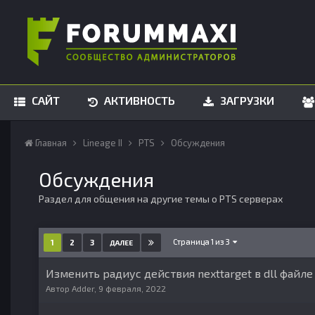
САЙТ
АКТИВНОСТЬ
ЗАГРУЗКИ
Главная
Lineage II
PTS
Обсуждения
Обсуждения
Раздел для общения на другие темы о PTS серверах
Страница 1 из 3
1
2
3
ДАЛЕЕ
Изменить радиус действия nexttarget в dll файл
Автор
Adder
,
9 февраля, 2022