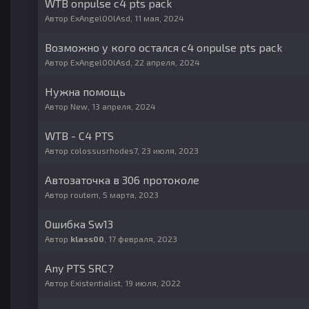
WTB onpulse c4 pts pack
Автор
ExAngel00lAsd
,
11 мая, 2024
Возможно у кого остался с4 onpulse pts pack
Автор
ExAngel00lAsd
,
22 апреля, 2024
Нужна помощь
Автор
New
,
13 апреля, 2024
WTB - C4 PTS
Автор
colossusrhodes7
,
23 июля, 2023
Автозаточка в 306 протоколе
Автор
routem
,
5 марта, 2023
Ошибка Sw13
Автор
klass00
,
17 февраля, 2023
Any PTS SRC?
Автор
Existentialist
,
19 июля, 2022