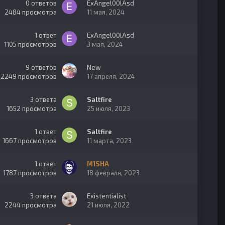
0
ответов
ExAngel00lAsd
2484
просмотра
11 мая, 2024
1
ответ
ExAngel00lAsd
1105
просмотров
3 мая, 2024
9
ответов
New
2249
просмотров
17 апреля, 2024
3
ответа
Saltfire
1652
просмотра
25 июля, 2023
1
ответ
Saltfire
1667
просмотров
11 марта, 2023
1
ответ
M1SHA
1787
просмотров
18 февраля, 2023
3
ответа
Existentialist
2244
просмотра
21 июля, 2022