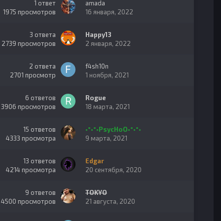
1
ответ
amada
1975
просмотров
16 января, 2022
3
ответа
Happy13
2739
просмотров
2 января, 2022
2
ответа
f4sh10n
2701
просмотр
1 ноября, 2021
6
ответов
Rogue
3906
просмотров
18 марта, 2021
15
ответов
•°•°•PsycHoO•°•°•
4333
просмотра
9 марта, 2021
13
ответов
Edgar
4214
просмотра
20 сентября, 2020
9
ответов
TOKYO
4500
просмотров
21 августа, 2020