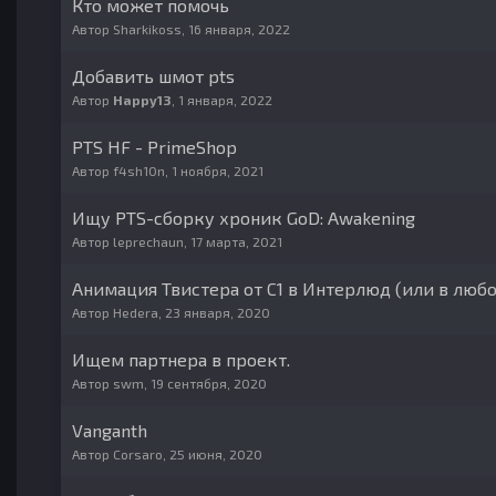
Кто может помочь
Автор
Sharkikoss
,
16 января, 2022
Добавить шмот pts
Автор
Happy13
,
1 января, 2022
PTS HF - PrimeShop
Автор
f4sh10n
,
1 ноября, 2021
Ищу PTS-сборку хроник GoD: Awakening
Автор
leprechaun
,
17 марта, 2021
Анимация Твистера от С1 в Интерлюд (или в люб
Автор
Hedera
,
23 января, 2020
Ищем партнера в проект.
Автор
swm
,
19 сентября, 2020
Vanganth
Автор
Corsaro
,
25 июня, 2020