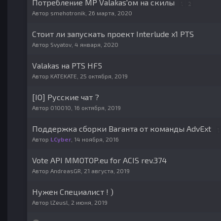
Потребление MP Valakas'ом на скилы
1
2
Автор
smehotronik
,
26 марта, 2020
Стоит ли запускать проект Interlude x1 PTS
Автор
Svyatov
,
4 января, 2020
Valakas на PTS HF5
Автор
KATEKATE
,
25 октября, 2019
[IO] Русские чат ?
Автор
010010
,
16 октября, 2019
Поддержка сборки Ваганта от команды AdvExt
1
Автор
LCyber
,
14 ноября, 2016
Vote API MMOTOP.eu for ACIS rev.374
Автор
AndreasGR
,
21 августа, 2019
Нужен Специалист ! )
Автор
lZeusl
,
2 июня, 2019