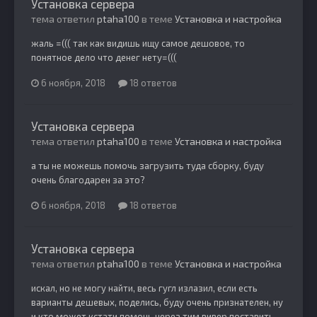
Установка сервера
тема ответил
ptaha100
в теме
Установка и настройка
жаль =((( так как видишь ищу самое дешовое, то
понятное дело что денег нету=(((
6 ноября, 2018
18 ответов
Установка сервера
тема ответил
ptaha100
в теме
Установка и настройка
а ты не можешь помочь загрузить туда сборку, буду
очень благодарен за это?
6 ноября, 2018
18 ответов
Установка сервера
тема ответил
ptaha100
в теме
Установка и настройка
искал, но не могу найти, весь гугл излазил, если есть
варианты дешевых, поделись, буду очень признателен, ну
и кто может кстати помочь через тим вивер поставить...