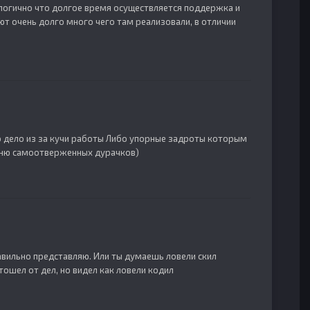
 логично что долгое время осуществляется поддержка и
т очень долго много чего там реализовали, в отличии
это дело из за кучи работы Либо упорные задроты которым
омню самоотверженных дурачков)
правильно представляю. Или ты думаешь ловели скил
тошел от дел, но видел как ловели кодил