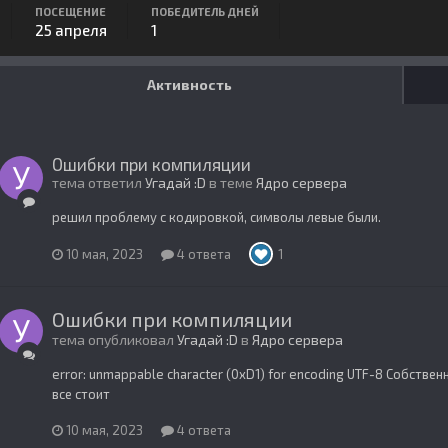
ПОСЕЩЕНИЕ
ПОБЕДИТЕЛЬ ДНЕЙ
25 апреля
1
Активность
Ошибки при компиляции
тема ответил
Угадай :D
в теме
Ядро сервера
решил проблему с кодировкой, символы левые были.
10 мая, 2023
4 ответа
1
Ошибки при компиляции
тема опубликовал
Угадай :D
в
Ядро сервера
error: unmappable character (0xD1) for encoding UTF-8 Собстве
все стоит
10 мая, 2023
4 ответа