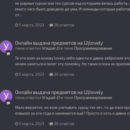
не шарных сурсах или тех сурсов над которыми велась работа,
много чего было доведено до ума. И команды которые работаю
от...
5 марта, 2023
26 ответов
Онлайн выдача предметов на l2jlovely
тема ответил
Угадай :D
в теме
Программирование
Те кто взял за основу lovely либо идиоты и давно забросили 
нечем заняться и пилят эту помойку. Но таких я пока не прип
5 марта, 2023
26 ответов
Онлайн выдача предметов на l2jlovely
тема ответил
Угадай :D
в теме
Программирование
Мало вероятно, но если учитывать сурсы тех лет, то да я все 
повысил за эти года и занимается ещё? Просто я хоть и давно о
5 марта, 2023
26 ответов