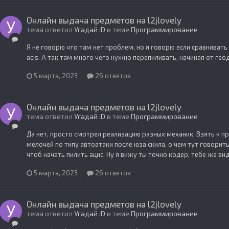
Онлайн выдача предметов на l2jlovely
тема ответил
Угадай :D
в теме
Программирование
Я не говорю что там нет проблем, но я говорю если сравнивать
acis. А так там много чего нужно перепиливать, начиная от геод
5 марта, 2023
26 ответов
Онлайн выдача предметов на l2jlovely
тема ответил
Угадай :D
в теме
Программирование
Да нет, просто смотрел реализацию разных механик. Взять к 
мелочей по типу автоатаки после юза скила, о чем тут говорить 
чтоб начать пилить ацис. Ну я вижу ты точно кодер, тебе же ви
5 марта, 2023
26 ответов
Онлайн выдача предметов на l2jlovely
тема ответил
Угадай :D
в теме
Программирование