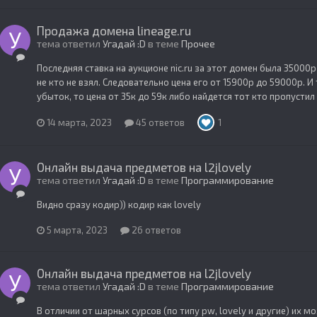
Продажа домена lineage.ru
тема ответил
Угадай :D
в теме
Прочее
Последняя ставка на аукционе nic.ru за этот домен была 3500
не кто не взял. Следовательно цена его от 15900р до 59000р. И
убыток, то цена от 35к до 59к либо найдется тот кто пропусти
14 марта, 2023
45 ответов
1
Онлайн выдача предметов на l2jlovely
тема ответил
Угадай :D
в теме
Программирование
Видно сразу кодир)) кодир как lovely
5 марта, 2023
26 ответов
Онлайн выдача предметов на l2jlovely
тема ответил
Угадай :D
в теме
Программирование
В отличии от шарных сурсов (по типу pw, lovely и другие) их м