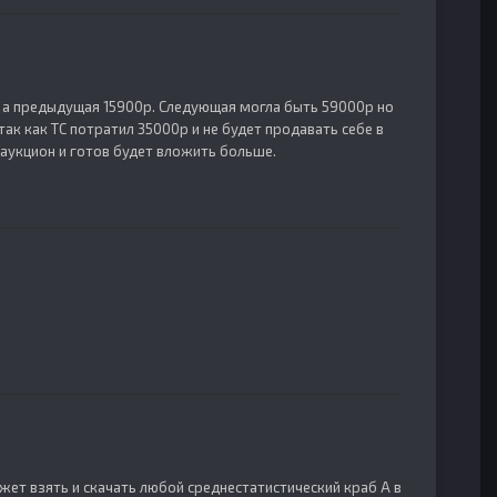
0р а предыдущая 15900р. Следующая могла быть 59000р но
 так как ТС потратил 35000р и не будет продавать себе в
л аукцион и готов будет вложить больше.
ожет взять и скачать любой среднестатистический краб А в