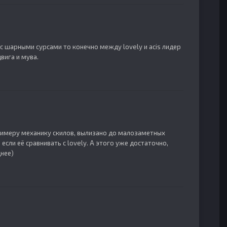
 с шарными сурсами то конечно между lovely и acis лидер
вига и мува.
примеру механику скилов, вылизано до малозаметных
если её сравнивать с lovely. А этого уже достаточно,
днее)