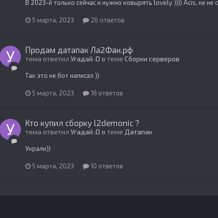
В 2023-й только сейчас и нужно ковырять lovely )))) Acis, не не
5 марта, 2023
26 ответов
Продам датапак Ла2Фан.рф
тема ответил
Угадай :D
в теме
Сборки серверов
Так это не бот написал ))
5 марта, 2023
18 ответов
Кто купил сборку l2demonic ?
тема ответил
Угадай :D
в теме
Датапак
Украли))
5 марта, 2023
10 ответов