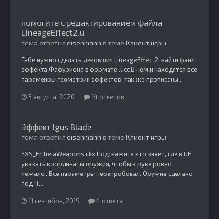
помогите с редактированием файла
LineageEffect2.u
тема ответил
eisenmann
в теме
Клиент игры
Тебе нужно сделать декомпил LineageEffect2, найти файл
эффекта Фафуриона в формате .ucc В нем и находятся все
парамеиры геометрии эффектов, так же прописаны...
3 августа, 2020
14 ответов
Эффект Igus Blade
тема ответил
eisenmann
в теме
Клиент игры
EXS_ErtheiaWeapons.ukx Подскажите кто знает, где в UE
указать координаты оружия, чтобы в руке ровно
лежало.. Все параметры перепробовал. Оружие сделано
под IT...
11 сентября, 2019
4 ответа