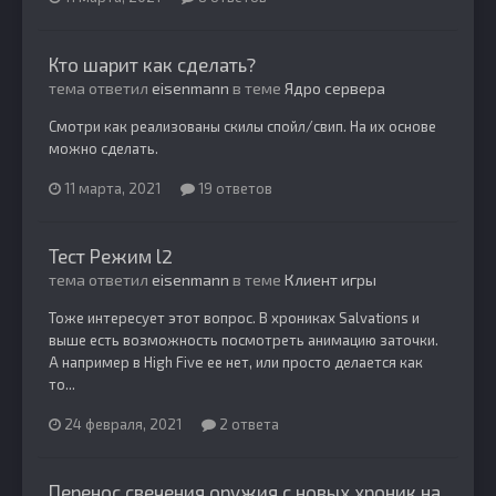
Кто шарит как сделать?
тема ответил
eisenmann
в теме
Ядро сервера
Смотри как реализованы скилы спойл/свип. На их основе
можно сделать.
11 марта, 2021
19 ответов
Тест Режим l2
тема ответил
eisenmann
в теме
Клиент игры
Тоже интересует этот вопрос. В хрониках Salvations и
выше есть возможность посмотреть анимацию заточки.
А например в High Five ее нет, или просто делается как
то...
24 февраля, 2021
2 ответа
Перенос свечения оружия с новых хроник на