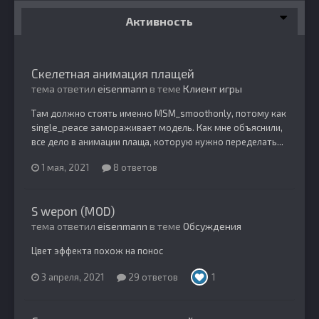
Активность
Скелетная анимация плащей
тема ответил
eisenmann
в теме
Клиент игры
Там должно стоять именно MSM_smoothonly, потому как
single_peace замораживает модель. Как мне объяснили,
все дело в анимации плаща, которую нужно переделать...
1 мая, 2021
8 ответов
S wepon (MOD)
тема ответил
eisenmann
в теме
Обсуждения
Цвет эффекта похож на понос
3 апреля, 2021
29 ответов
1