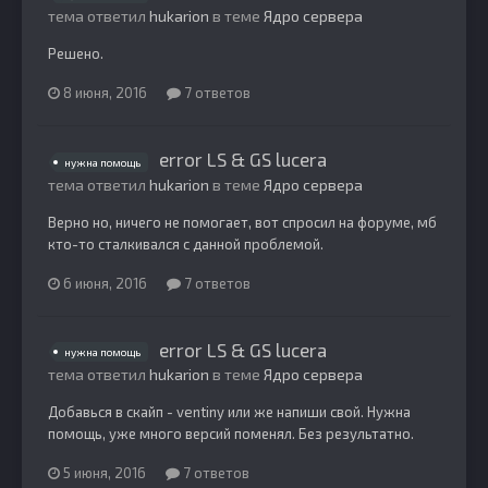
тема ответил
hukarion
в теме
Ядро сервера
Решено.
8 июня, 2016
7 ответов
error LS & GS lucera
нужна помощь
тема ответил
hukarion
в теме
Ядро сервера
Верно но, ничего не помогает, вот спросил на форуме, мб
кто-то сталкивался с данной проблемой.
6 июня, 2016
7 ответов
error LS & GS lucera
нужна помощь
тема ответил
hukarion
в теме
Ядро сервера
Добавься в скайп - ventiny или же напиши свой. Нужна
помощь, уже много версий поменял. Без результатно.
5 июня, 2016
7 ответов