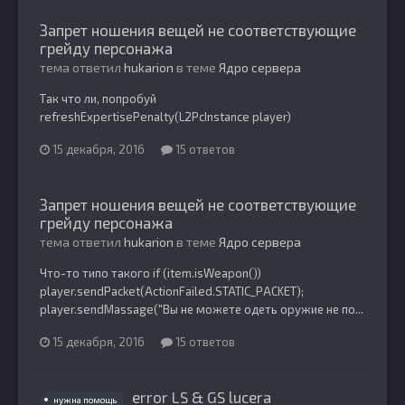
Запрет ношения вещей не соответствующие
грейду персонажа
тема ответил
hukarion
в теме
Ядро сервера
Так что ли, попробуй
refreshExpertisePenalty(L2PcInstance player)
15 декабря, 2016
15 ответов
Запрет ношения вещей не соответствующие
грейду персонажа
тема ответил
hukarion
в теме
Ядро сервера
Что-то типо такого if (item.isWeapon())
player.sendPacket(ActionFailed.STATIC_PACKET);
player.sendMassage("Вы не можете одеть оружие не по...
15 декабря, 2016
15 ответов
error LS & GS lucera
нужна помощь