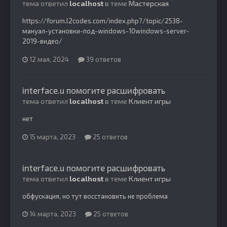
тема ответил
localhost
в теме
Мастерская
https://forum.l2codes.com/index.php?/topic/2538-
мануал-установки-под-windows-10windows-server-
2019-видео/
12 мая, 2024
39 ответов
interface.u помогите расшифровать
тема ответил
localhost
в теме
Клиент игры
нет
15 марта, 2023
25 ответов
interface.u помогите расшифровать
тема ответил
localhost
в теме
Клиент игры
обфускация, но тут восстановить не проблема
14 марта, 2023
25 ответов