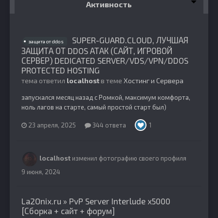
Активность
SUPER-GUARD.CLOUD, ЛУЧШАЯ
защита от ddos
ЗАЩИТА ОТ DDOS АТАК (САЙТ, ИГРОВОЙ
СЕРВЕР) DEDICATED SERVER/VDS/VPN/DDOS
PROTECTED HOSTING
тема ответил
localhost
в теме
Хостинг и Сервера
запускался месяц назад с Ромкой, максимум комфорта,
ноль лагов на старте, самый простой старт был)
23 апреля, 2025
344 ответа
1
localhost
изменил фотографию своего профиля
9 июня, 2024
La2Onix.ru » PvP Server Interlude x5000
[Сборка + сайт + форум]