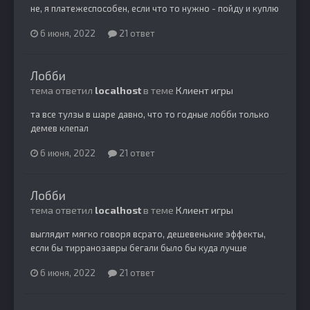
не, я платежеспособен, если что то нужно - пойду и куплю
6 июня, 2022
21 ответ
Лобби
тема ответил
localhost
в теме
Клиент игры
та все тулзы в шаре давно, что то годные лобби только
демев клепал
6 июня, 2022
21 ответ
Лобби
тема ответил
localhost
в теме
Клиент игры
выглядит мягко говоря всрато, дешевенькие эффекты,
если бы тирранозавры бегали было бы куда лучше
6 июня, 2022
21 ответ