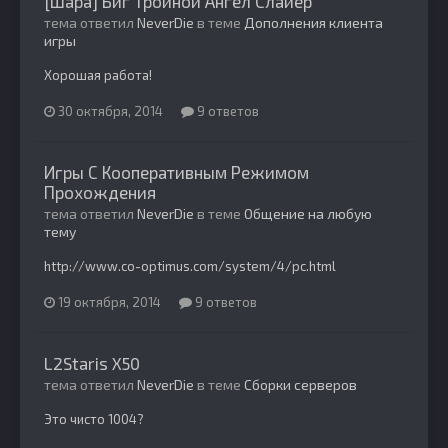
[Шара] Биг Тройной Ангел Слайер
тема ответил
NeverDie
в теме
Дополнения клиента
игры
Хорошая работа!
30 октября, 2014
9 ответов
Игры С Кооперативным Режимом
Прохождения
тема ответил
NeverDie
в теме
Общение на любую
тему
http://www.co-optimus.com/system/4/pc.html
19 октября, 2014
9 ответов
L2Staris X50
тема ответил
NeverDie
в теме
Сборки серверов
Это чисто 1004?