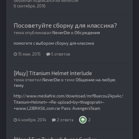
deluxman
подписался на
NeverDie
6 сентября, 2016
Посоветуйте сборку для классика?
тема опубликовал
NeverDie
в
Обсуждения
помогите с выбором сборку для классика
15 мая, 2015
5 ответов
[Ищу] Titanium Helmet Interlude
тема ответил
NeverDie
в теме
Общение на любую
тему
http://www.mediafire.com/download/mrf8uecou24pu4c/
Titanium+Helmet+-+Re-upload+by+thiagoprati+-
+www.L2JBRASIL.com.rar Pass: AvengersTeam
4 ноября, 2014
2 ответа
2