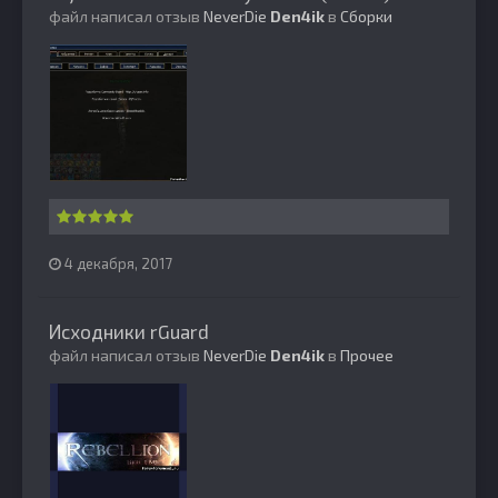
файл написал отзыв
NeverDie
Den4ik
в
Сборки
4 декабря, 2017
Исходники rGuard
файл написал отзыв
NeverDie
Den4ik
в
Прочее