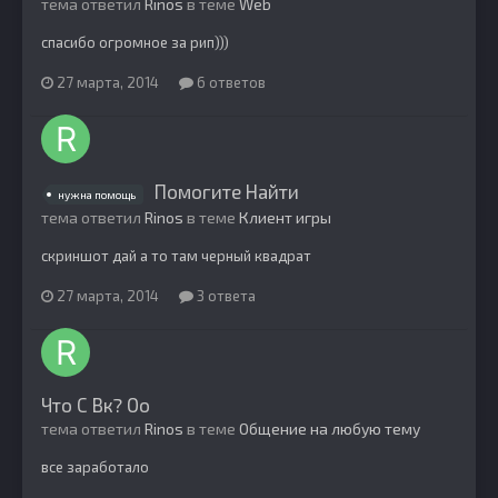
тема ответил
Rinos
в теме
Web
спасибо огромное за рип)))
27 марта, 2014
6 ответов
Помогите Найти
нужна помощь
тема ответил
Rinos
в теме
Клиент игры
скриншот дай а то там черный квадрат
27 марта, 2014
3 ответа
Что С Вк? Оо
тема ответил
Rinos
в теме
Общение на любую тему
все заработало