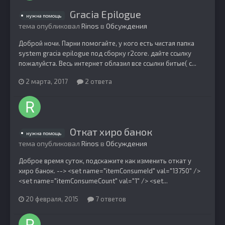
Gracia Epilogue
нужна помощь
тема опубликовал
Rinos
в
Обсуждения
Доброй ночи. Парни помогайте, у кого есть чистая папка
system gracia epilogue под сборку r2core. дайте ссылку
пожалуйста. Весь интернет облазил все ссылки битые( с...
2 марта, 2017
2 ответа
Откат хиро банок
нужна помощь
тема опубликовал
Rinos
в
Обсуждения
Доброе время суток, подскажите как изменить откат у
хиро банок. --> <set name="itemConsumeId" val="13750" />
<set name="itemConsumeCount" val="1" /> <set...
20 февраля, 2015
7 ответов