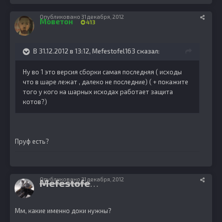
Опубликовано
31 декабря, 2012
Моветон
413
В 31.12.2012 в 13:12, Mefestofel163 сказал:
Ну во 1 это версия сборки самая последняя ( исходы
что в шаре лежат , далеко не последние) ( + покажите
того у кого на шарных исходах работает защита
котов?)
Пруф есть?
Опубликовано
31 декабря, 2012
Mefestofel163
1333
Мм, какие именно доки нужны?