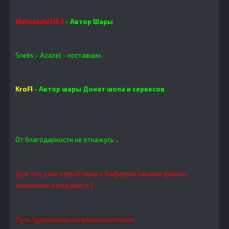
Mefestofel163
- Автор Шары
Sneks - Azazel - поставщик.
KroFI
- Автор шары Донат шопа и сервесов
От благодарности не откажусь ..
Для тех.у кого проблема с бафером качаем файлы
заменяем и радуемся )
Путь \game\data\scripts\custom\core