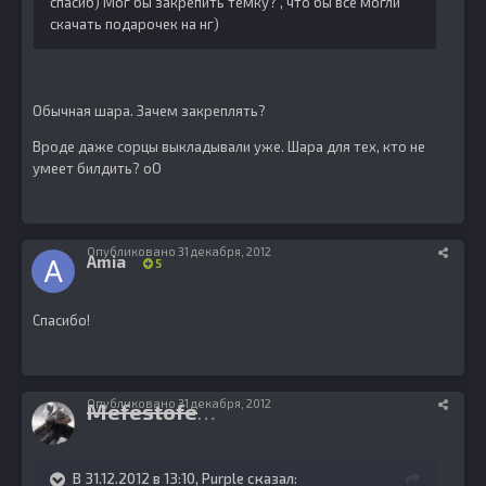
спасиб) Мог бы закрепить темку? , что бы все могли
скачать подарочек на нг)
Обычная шара. Зачем закреплять?
Вроде даже сорцы выкладывали уже. Шара для тех, кто не
умеет билдить? оО
Опубликовано
31 декабря, 2012
Amia
5
Спасибо!
Опубликовано
31 декабря, 2012
Mefestofel163
1333
В 31.12.2012 в 13:10, Purple сказал: