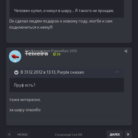
Человек купил, и кинул в шару... Я такого не прощаю.
Он сделал людям подарок к новому году, могбе и сам
подключиться к нему!!!
Опубликовано
31 декабря, 2012
Teixeira
39
В 31.12.2012 в 13:13, Purple сказал:
Пруф есть?
тоже интересно.
за шару спасибо
Страница 1 из 68
НАЗАД
ДАЛЕЕ