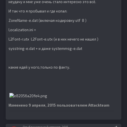
неудачу и мне уже очень стало интересно это всё.
И так что я пробывал и где копал:
ZoneName-e.dat (включая кодировку utf 8 )
Localization.ini +
L2Font-r.utx L2Font-e.utx (и в них нечего не нашел )
sysstring-e.dat + и даже systemmsg-e.dat
какие идей у кого,только по факту.
Изменено
9 апреля, 2015
пользователем Attackteam
Опубликовано
9 апреля, 2015