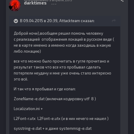
darktimes
145
В 09.04.2015 в 20:39, Attackteam сказал:
Доброй ночи),вообщем решил помочь человеку
с реализацией отображения локаций в русском виде (
не в карте именно а именно когда заходишь в какую
либо локацию)
все что можно было прочитать в гугле прочитано и
результат таков что все кто пробывал сделать
потерпели неудачу и мне уже очень стало интересно
это всё.
И так что я пробывал и где копал:
ZoneName-e.dat (включая кодировку utf 8 )
Localization.ini +
L2Font-r.utx L2Font-e.utx (и в них нечего не нашел )
sysstring-e.dat + и даже systemmsg-e.dat