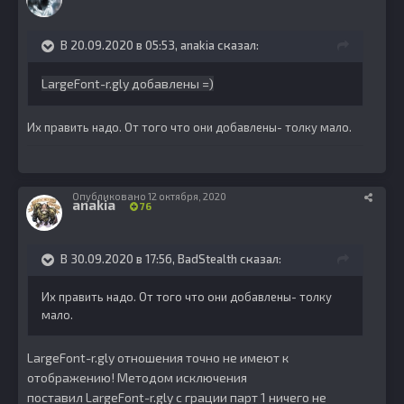
В 20.09.2020 в 05:53,
anakia
сказал:
LargeFont-r.gly добавлены =)
Их править надо. От того что они добавлены- толку мало.
Опубликовано
12 октября, 2020
anakia
76
В 30.09.2020 в 17:56,
BadStealth
сказал:
Их править надо. От того что они добавлены- толку
мало.
LargeFont-r.gly отношения точно не имеют к
отображению! Методом исключения
поставил LargeFont-r.gly с грации парт 1 ничего не