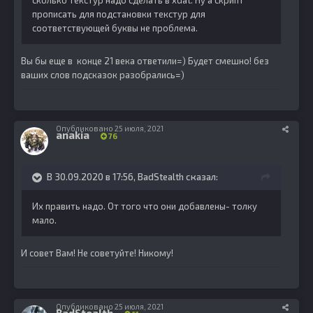
сколько текстур надо сделать в xdat. Ну а скрипт
прописать для подстановки текстур для
соответствующей буквы не проблема.
Вы бы еще в конце 21 века ответили=) Будет смешно! без
ваших слов подсказок разобрались=)
Опубликовано
25 июля, 2021
anakia
76
В 30.09.2020 в 17:56,
BadStealth
сказал:
Их править надо. От того что они добавлены- толку
мало.
И совет Вам! Не советуйте! Никому!
Опубликовано
25 июля, 2021