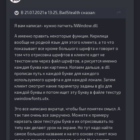
В 21.07.2021 в 13:25,
BadStealth
сказал:
Я вам написал- нужно патчить NWindow.dll
А именно править некоторые функции. Кирилица
вообще не родной язык для этого клиента, а то что
показывает все кроме большого шрифта и говорит о
том что отрисовка шрифтов в клиенте идет не
текстом или через файл шрифтов, а рисуется именно
каждая буква как картинка. Копаем дальше, в dll
прописан путь к каждой букве для каждого
используемого шрифта и для каждой локали. Затем
клиент смотрит какие параметру заданы в glu для
каждой буквы и потом ищет эту букву в файле текстур
uwindowfonts.utx.
Это все написано вкратце, чтобы был понятен смысл. А
так там очень все закручено. Можете к примеру
нарезать свои текстуры букв и их отрисовывать по
типу как делают урон на экране. Но тут надо найти
самое большое название и на его основе станет ясно