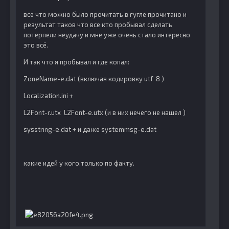
все что можно было прочитать в гугле прочитано и
результат таков что все кто пробывал сделать
потерпели неудачу и мне уже очень стало интересно
это всё.
И так что я пробывал и где копал:
ZoneName-e.dat (включая кодировку utf 8 )
Localization.ini +
L2Font-r.utx L2Font-e.utx (и в них нечего не нашел )
sysstring-e.dat + и даже systemmsg-e.dat
какие идей у кого,только по факту.