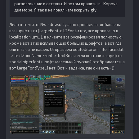
расположение и отступы. И потом править ini. Короче
дел море. Я так и не понял чем вскрыть gly
Дело в том что, Nwindow.dll давно пропадчен, добавлены
все шрифты ru (LargeFont-r, L2Font-r.utx, все прописано в
localization.штш), в клиенте все русифицировал полностью,
кроме вот этих всплывающих больших шрифтов, а вот где
они я так и не нашел. Открываем xdateditorom interface.dat
-> textZoneNameFront-> TextBox и если поставить шрифты
specialbigerfont шрифт маленький русский отображается, а
вот LargeFontType_1 нет. Вот и задачка, где они есть=))