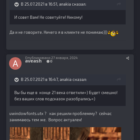
В 25.07.2021 в 16:51,
anakia
сказал:
И совет Вам! Не советуйте! Никому!
Да и не говорите. Ничего я в клиенте не понимаю)))
Опубликовано
27 января, 2024
aveash
0
В 25.07.2021 в 16:47,
anakia
сказал:
Вы бы еще в конце 21 века ответили=) Будет смешно!
без ваших слов подсказок разобрались=)
uwindowfonts.utx ? как решили проблемму? сейчас
занимаюсь тем же. Вопрос актуален!