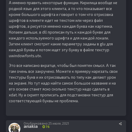
А именно править некоторые функции. Кирилица вообще не
родной язык для этого клиента, а то что показывает все
кроме большого шрифта и говорит о том что отрисовка
шрифтов в клиенте идет не текстом или через файл
шрифтов, а рисуется именно каждая буква как картинка.
Копаем дальше, в dll прописан путь к каждой букве для
каждого используемого шрифта и для каждой локали.
Затем клиент смотрит какие параметру заданы в glu для
каждой буквы и потом ищет эту букву в файле текстур
uwindowfonts.utx.
Это все написано вкратце, чтобы был понятен смысл. А так
там очень все закручено. Можете к примеру нарезать свои
текстуры букв и их отрисовывать по типу как делают урон
на экране. Но тут надо найти самое большое название и на
его основе станет ясно сколько текстур надо сделать в
xdat. Ну а скрипт прописать для подстановки текстур для
соответствующей буквы не проблема.
Опубликовано
25 июля, 2021
anakia
76