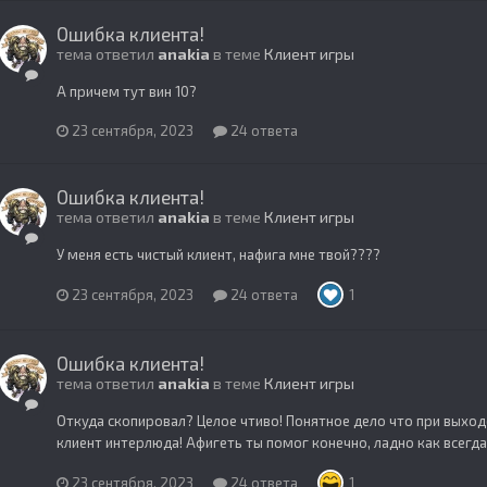
Ошибка клиента!
тема ответил
anakia
в теме
Клиент игры
А причем тут вин 10?
23 сентября, 2023
24 ответа
Ошибка клиента!
тема ответил
anakia
в теме
Клиент игры
У меня есть чистый клиент, нафига мне твой????
23 сентября, 2023
24 ответа
1
Ошибка клиента!
тема ответил
anakia
в теме
Клиент игры
Откуда скопировал? Целое чтиво! Понятное дело что при выход
клиент интерлюда! Афигеть ты помог конечно, ладно как всегда
23 сентября, 2023
24 ответа
1