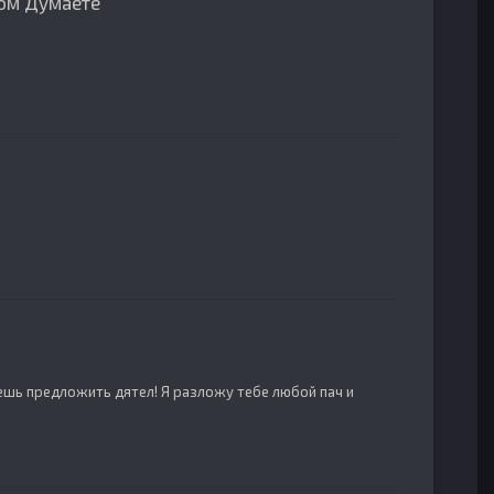
том Думаете
ешь предложить дятел! Я разложу тебе любой пач и