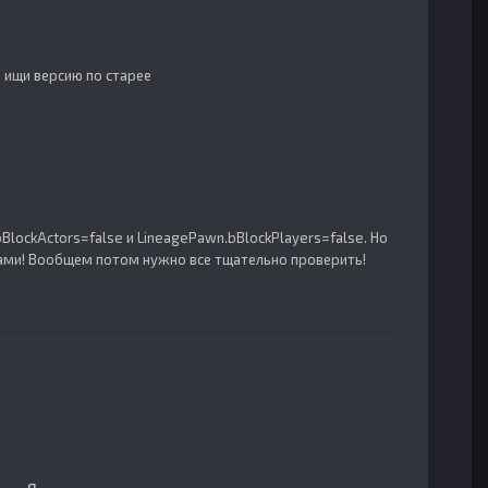
 ищи версию по старее
bBlockActors=false и LineagePawn.bBlockPlayers=false. Но
ами! Вообщем потом нужно все тщательно проверить!