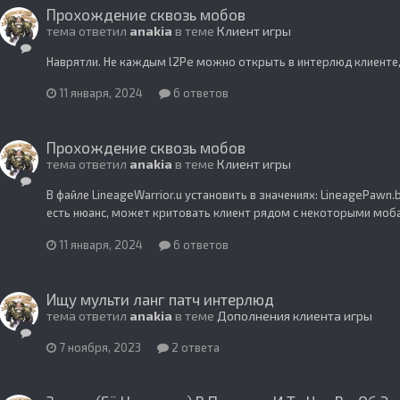
Прохождение сквозь мобов
тема ответил
anakia
в теме
Клиент игры
Наврятли. Не каждым l2Pe можно открыть в интерлюд клиенте,
11 января, 2024
6 ответов
Прохождение сквозь мобов
тема ответил
anakia
в теме
Клиент игры
В файле LineageWarrior.u установить в значениях: LineagePawn.
есть нюанс, может критовать клиент рядом с некоторыми моб
11 января, 2024
6 ответов
Ищу мульти ланг патч интерлюд
тема ответил
anakia
в теме
Дополнения клиента игры
7 ноября, 2023
2 ответа