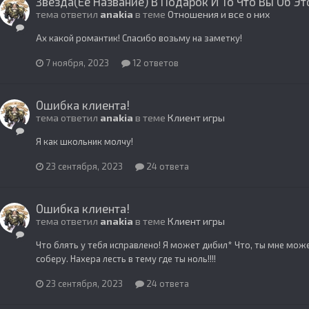
Звезда(Её Название) В Подарок И То Что Вы Об Э
тема ответил
anakia
в теме
Отношения и все о них
Ах какой романтик! Спасибо возьму на заметку!
7 ноября, 2023
12 ответов
Ошибка клиента!
тема ответил
anakia
в теме
Клиент игры
Я как школьник молчу!
23 сентября, 2023
24 ответа
Ошибка клиента!
тема ответил
anakia
в теме
Клиент игры
Что блять у тебя исправлено! Я может дибил* Что, ты мне мож
соберу. Нахера лесть в тему где ты ноль!!!!
23 сентября, 2023
24 ответа