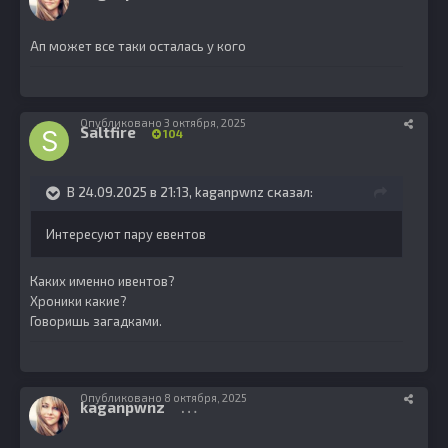
Ап может все таки осталась у кого
Опубликовано
3 октября, 2025
Saltfire
104
В 24.09.2025 в 21:13,
kaganpwnz
сказал:
Интересуют пару евентов
Каких именно ивентов?
Хроники какие?
Говоришь загадками.
Опубликовано
8 октября, 2025
kaganpwnz
82