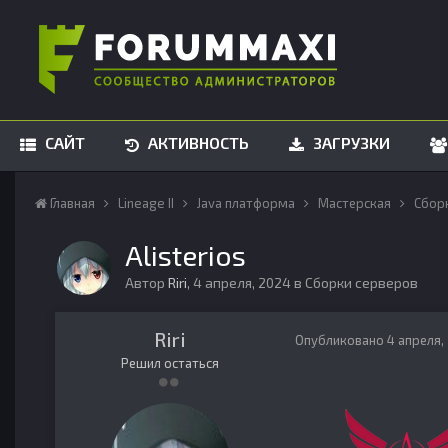
САЙТ
АКТИВНОСТЬ
ЗАГРУЗКИ
Главная
Lineage II
Java платформа
Мастерская
Сбор
Alisterios
Автор
Riri
,
4 апреля, 2024
в
Сборки серверов
Riri
Опубликовано
4 апреля,
Решил остаться