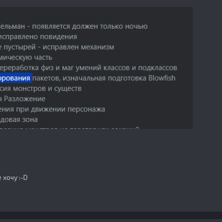
е хочу
:-D