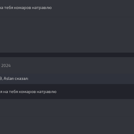
 на тебя комаров натравлю
, 2024
9,
Aslan
сказал:
о я на тебя комаров натравлю