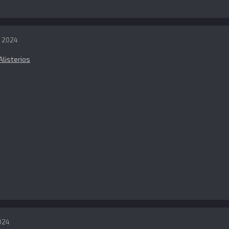
, 2024
Alisterios
024