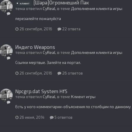
[Шара]Огромнеший Пак
клиент
тема ответил
CyReaL
в теме
Дополнения клиента игры
перезалейте пожалуйста
26 сентября, 2016
22 ответа
Индиго Weapons
тема ответил
CyReaL
в теме
Дополнения клиента игры
Ссылки мертвые. Залейте на портал.
26 сентября, 2016
26 ответов
Npcgrp.dat System Hf5
тема ответил
CyReaL
в теме
Клиент игры
Есть у кого комментарии-объяснения по столбцам по данному
26 июня, 2014
5 ответов