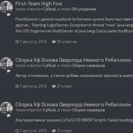
First-Team High Five
тема ответил
CyReaL
в теме
Обсуждения
Разобрался с данной ошибкой (в батнике нужно было выставит
другая... Starting LoginServer. Exception in thread "main" java.lan
file l2ft/loginserver/AuthServer at java.lang.ClassLoader.findBoo
7 августа, 2013
35 ответов
Сборка Хф Основа Оверлорд Немного Ребеллион
тема ответил
CyReaL
в теме
Сборки серверов
Автор откликнись, а также добавь нормальное зеркало в шапк
7 августа, 2013
21 ответ
Сборка Хф Основа Оверлорд Немного Ребеллион
тема ответил
CyReaL
в теме
Сборки серверов
Альтернативное зеркало [23:45:07] ERROR Scripts: Failed loading 
7 августа, 2013
21 ответ