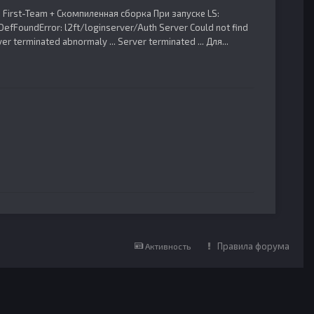
First-Team + Скомпиленная сборка При запуске LS:
sDefFoundError: l2ft/loginserver/Auth Server Could not find
er terminated abnormaly ... Server terminated ... Для...
Правила форума
Активность