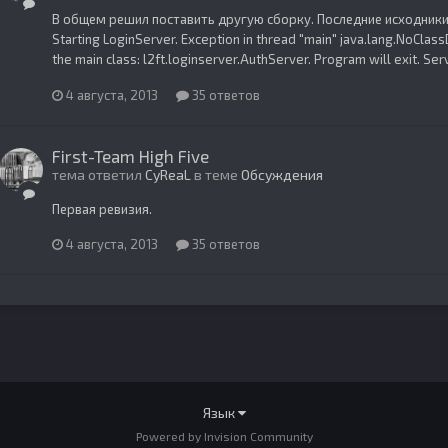
В общем решил поставить другую сборку. Последние исходники 
Starting LoginServer. Exception in thread "main" java.lang.NoClas
the main class: l2ft.loginserver.AuthServer. Program will exit. Serv
4 августа, 2013
35 ответов
First-Team High Five
тема ответил
CyReaL
в теме
Обсуждения
Первая ревизия.
4 августа, 2013
35 ответов
Язык
Powered by Invision Community