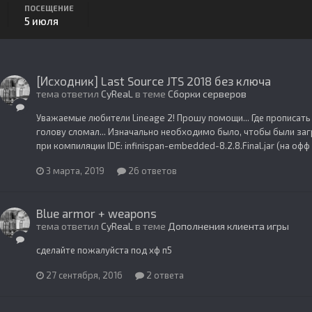
ПОСЕЩЕНИЕ
5 июля
[Исходник] Last Source JTS 2018 без ключа
тема ответил
CyReaL
в теме
Сборки серверов
Уважаемые любители Lineage 2! Прошу помощи... Где прописать 
голову сломал... Изначально необходимо было, чтобы были за
при компиляции IDE: infinispan-embedded-8.2.8.Final.jar (на офф с
3 марта, 2019
26 ответов
Blue armor + weapons
тема ответил
CyReaL
в теме
Дополнения клиента игры
сделайте пожалуйста под хф п5
27 сентября, 2016
2 ответа